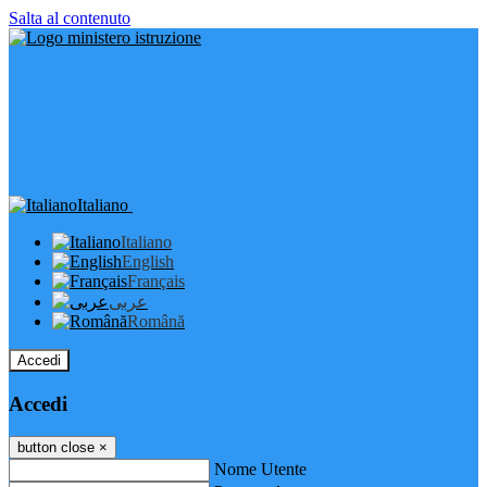
Salta al contenuto
Italiano
Italiano
English
Français
عربى
Română
Accedi
Accedi
button close
×
Nome Utente