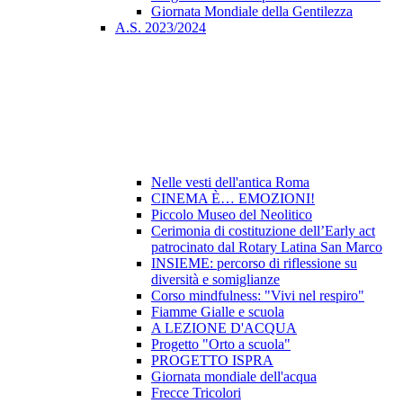
Giornata Mondiale della Gentilezza
A.S. 2023/2024
Nelle vesti dell'antica Roma
CINEMA È… EMOZIONI!
Piccolo Museo del Neolitico
Cerimonia di costituzione dell’Early act
patrocinato dal Rotary Latina San Marco
INSIEME: percorso di riflessione su
diversità e somiglianze
Corso mindfulness: "Vivi nel respiro"
Fiamme Gialle e scuola
A LEZIONE D'ACQUA
Progetto "Orto a scuola"
PROGETTO ISPRA
Giornata mondiale dell'acqua
Frecce Tricolori