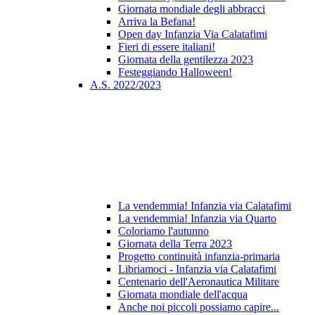
Giornata mondiale degli abbracci
Arriva la Befana!
Open day Infanzia Via Calatafimi
Fieri di essere italiani!
Giornata della gentilezza 2023
Festeggiando Halloween!
A.S. 2022/2023
La vendemmia! Infanzia via Calatafimi
La vendemmia! Infanzia via Quarto
Coloriamo l'autunno
Giornata della Terra 2023
Progetto continuità infanzia-primaria
Libriamoci - Infanzia via Calatafimi
Centenario dell'Aeronautica Militare
Giornata mondiale dell'acqua
Anche noi piccoli possiamo capire...