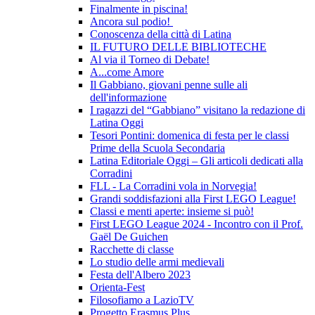
Finalmente in piscina!
Ancora sul podio!
Conoscenza della città di Latina
IL FUTURO DELLE BIBLIOTECHE
Al via il Torneo di Debate!
A...come Amore
Il Gabbiano, giovani penne sulle ali
dell'informazione
I ragazzi del “Gabbiano” visitano la redazione di
Latina Oggi
Tesori Pontini: domenica di festa per le classi
Prime della Scuola Secondaria
Latina Editoriale Oggi – Gli articoli dedicati alla
Corradini
FLL - La Corradini vola in Norvegia!
Grandi soddisfazioni alla First LEGO League!
Classi e menti aperte: insieme si può!
First LEGO League 2024 - Incontro con il Prof.
Gaël De Guichen
Racchette di classe
Lo studio delle armi medievali
Festa dell'Albero 2023
Orienta-Fest
Filosofiamo a LazioTV
Progetto Erasmus Plus