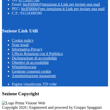
Email:
ltic85000t@istruzione.it
Link per inviare una mail
PEC:
ltic85000t@pec.istruzione.it
Link per inviare una mail
C.F.: 91124300590
Sezione Link Utili
Cookie policy
Note legali
Informativa Privacy
Ufficio Relazioni con il Pubblico
Dichiarazione di accessibilità
Obiettivi di accessibilità
Whistleblowing
Gestione consensi cookie
Amministrazione trasparente
Pagina visualizzata
359
volte
Sezione Copyright
Copyright 2026 | Engineered and powered by Gruppo Spaggiari