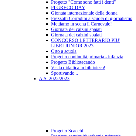
Progetto "Come sono fatti i denti"
PI GRECO DAY
Gionata internazionale della donna
Frezzotti Corradini a scuola di giornalismo
Mettiamo in scena il Carnevale!
Giornata dei calzini spaiati
Giornata dei calzini spaiati
CONCORSO LETTERARIO PIU'
LIBRI JUNIOR 2023
Orto a scuola
Progetto continuità primaria - infanzia
Progetto Bibliotecando
Visita didattica in biblioteca!
Sportivando...
A.S. 2022/2023
Progetto Scacchi