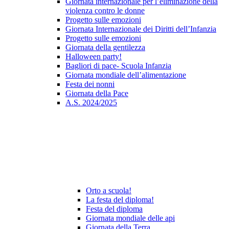
Giornata internazionale per l’eliminazione della
violenza contro le donne
Progetto sulle emozioni
Giornata Internazionale dei Diritti dell’Infanzia
Progetto sulle emozioni
Giornata della gentilezza
Halloween party!
Bagliori di pace- Scuola Infanzia
Giornata mondiale dell’alimentazione
Festa dei nonni
Giornata della Pace
A.S. 2024/2025
Orto a scuola!
La festa del diploma!
Festa del diploma
Giornata mondiale delle api
Giornata della Terra