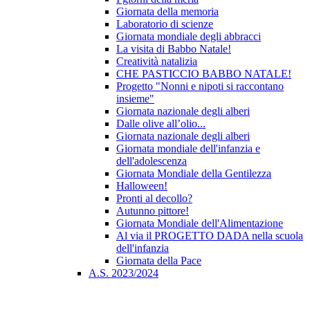
Giornata della memoria
Laboratorio di scienze
Giornata mondiale degli abbracci
La visita di Babbo Natale!
Creatività natalizia
CHE PASTICCIO BABBO NATALE!
Progetto "Nonni e nipoti si raccontano
insieme"
Giornata nazionale degli alberi
Dalle olive all’olio...
Giornata nazionale degli alberi
Giornata mondiale dell'infanzia e
dell'adolescenza
Giornata Mondiale della Gentilezza
Halloween!
Pronti al decollo?
Autunno pittore!
Giornata Mondiale dell'Alimentazione
Al via il PROGETTO DADA nella scuola
dell'infanzia
Giornata della Pace
A.S. 2023/2024