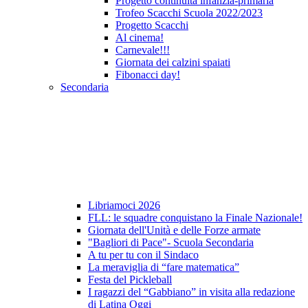
Progetto continuità infanzia-primaria
Trofeo Scacchi Scuola 2022/2023
Progetto Scacchi
Al cinema!
Carnevale!!!
Giornata dei calzini spaiati
Fibonacci day!
Secondaria
Libriamoci 2026
FLL: le squadre conquistano la Finale Nazionale!
Giornata dell'Unità e delle Forze armate
"Bagliori di Pace"- Scuola Secondaria
A tu per tu con il Sindaco
La meraviglia di “fare matematica”
Festa del Pickleball
I ragazzi del “Gabbiano” in visita alla redazione
di Latina Oggi