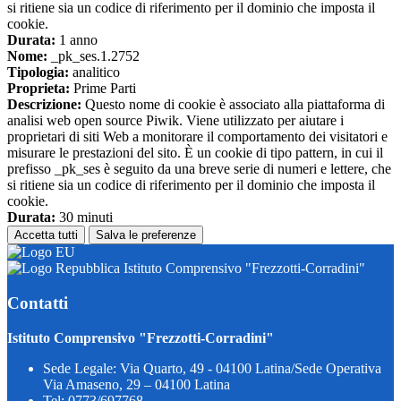
si ritiene sia un codice di riferimento per il dominio che imposta il
cookie.
Durata:
1 anno
Nome:
_pk_ses.1.2752
Tipologia:
analitico
Proprieta:
Prime Parti
Descrizione:
Questo nome di cookie è associato alla piattaforma di
analisi web open source Piwik. Viene utilizzato per aiutare i
proprietari di siti Web a monitorare il comportamento dei visitatori e
misurare le prestazioni del sito. È un cookie di tipo pattern, in cui il
prefisso _pk_ses è seguito da una breve serie di numeri e lettere, che
si ritiene sia un codice di riferimento per il dominio che imposta il
cookie.
Durata:
30 minuti
Accetta tutti
Salva le preferenze
Istituto Comprensivo "Frezzotti-Corradini"
Contatti
Istituto Comprensivo "Frezzotti-Corradini"
Sede Legale: Via Quarto, 49 - 04100 Latina/Sede Operativa
Via Amaseno, 29 – 04100 Latina
Tel:
0773/697768