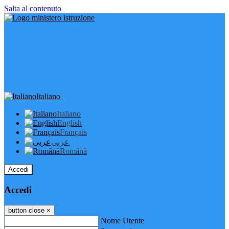
Salta al contenuto
Italiano
Italiano
English
Français
عربى
Română
Accedi
Accedi
button close
×
Nome Utente