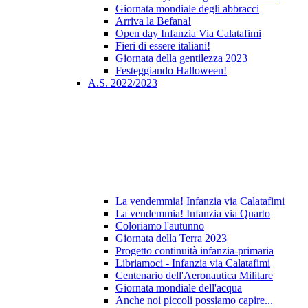
Giornata mondiale degli abbracci
Arriva la Befana!
Open day Infanzia Via Calatafimi
Fieri di essere italiani!
Giornata della gentilezza 2023
Festeggiando Halloween!
A.S. 2022/2023
La vendemmia! Infanzia via Calatafimi
La vendemmia! Infanzia via Quarto
Coloriamo l'autunno
Giornata della Terra 2023
Progetto continuità infanzia-primaria
Libriamoci - Infanzia via Calatafimi
Centenario dell'Aeronautica Militare
Giornata mondiale dell'acqua
Anche noi piccoli possiamo capire...