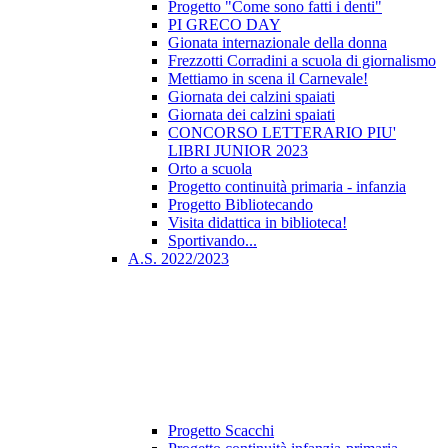
Progetto "Come sono fatti i denti"
PI GRECO DAY
Gionata internazionale della donna
Frezzotti Corradini a scuola di giornalismo
Mettiamo in scena il Carnevale!
Giornata dei calzini spaiati
Giornata dei calzini spaiati
CONCORSO LETTERARIO PIU'
LIBRI JUNIOR 2023
Orto a scuola
Progetto continuità primaria - infanzia
Progetto Bibliotecando
Visita didattica in biblioteca!
Sportivando...
A.S. 2022/2023
Progetto Scacchi