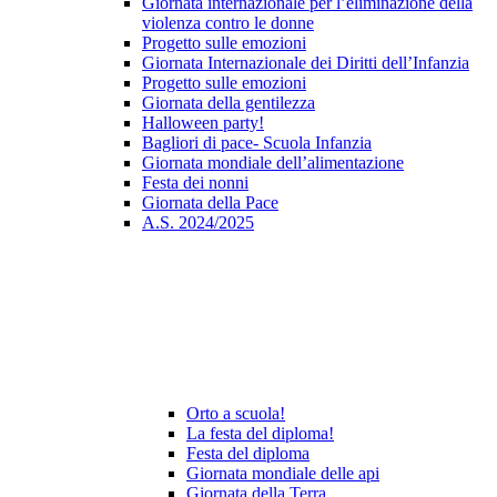
Giornata internazionale per l’eliminazione della
violenza contro le donne
Progetto sulle emozioni
Giornata Internazionale dei Diritti dell’Infanzia
Progetto sulle emozioni
Giornata della gentilezza
Halloween party!
Bagliori di pace- Scuola Infanzia
Giornata mondiale dell’alimentazione
Festa dei nonni
Giornata della Pace
A.S. 2024/2025
Orto a scuola!
La festa del diploma!
Festa del diploma
Giornata mondiale delle api
Giornata della Terra