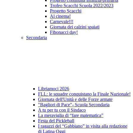
Progetto continuità infanzia-primaria
Trofeo Scacchi Scuola 2022/2023
Progetto Scacchi
Al cinema!
Carnevale!!!
Giornata dei calzini spaiati
Fibonacci day!
Secondaria
Libriamoci 2026
FLL: le squadre conquistano la Finale Nazionale!
Giornata dell'Unità e delle Forze armate
"Bagliori di Pace"- Scuola Secondaria
A tu per tu con il Sindaco
La meraviglia di “fare matematica”
Festa del Pickleball
I ragazzi del “Gabbiano” in visita alla redazione
di Latina Oggi