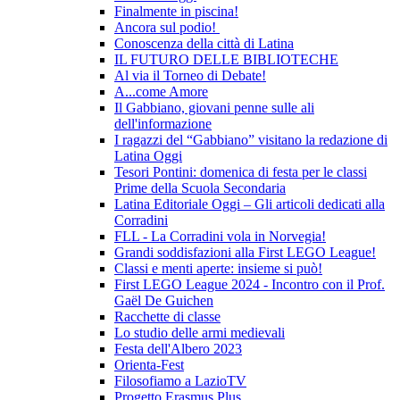
Finalmente in piscina!
Ancora sul podio!
Conoscenza della città di Latina
IL FUTURO DELLE BIBLIOTECHE
Al via il Torneo di Debate!
A...come Amore
Il Gabbiano, giovani penne sulle ali
dell'informazione
I ragazzi del “Gabbiano” visitano la redazione di
Latina Oggi
Tesori Pontini: domenica di festa per le classi
Prime della Scuola Secondaria
Latina Editoriale Oggi – Gli articoli dedicati alla
Corradini
FLL - La Corradini vola in Norvegia!
Grandi soddisfazioni alla First LEGO League!
Classi e menti aperte: insieme si può!
First LEGO League 2024 - Incontro con il Prof.
Gaël De Guichen
Racchette di classe
Lo studio delle armi medievali
Festa dell'Albero 2023
Orienta-Fest
Filosofiamo a LazioTV
Progetto Erasmus Plus