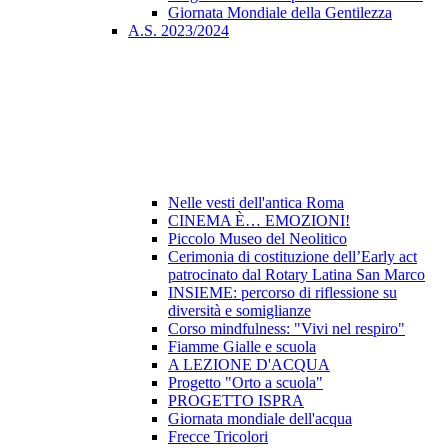
Giornata Mondiale della Gentilezza
A.S. 2023/2024
Nelle vesti dell'antica Roma
CINEMA È… EMOZIONI!
Piccolo Museo del Neolitico
Cerimonia di costituzione dell’Early act
patrocinato dal Rotary Latina San Marco
INSIEME: percorso di riflessione su
diversità e somiglianze
Corso mindfulness: "Vivi nel respiro"
Fiamme Gialle e scuola
A LEZIONE D'ACQUA
Progetto "Orto a scuola"
PROGETTO ISPRA
Giornata mondiale dell'acqua
Frecce Tricolori