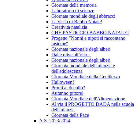
Giornata della memoria
Laboratorio di scienze
Giornata mondiale degli abbracci
La visita di Babbo Natale!
Creatività natalizia
CHE PASTICCIO BABBO NATALE!
Progetto "Nonni e nipoti si raccontano
insieme"
Giornata nazionale degli alberi
Dalle olive all’olio...
Giornata nazionale degli alberi
Giornata mondiale dell'infanzia e
dell'adolescenza
Giornata Mondiale della Gentilezza
Halloween!
Pronti al decollo?
Autunno pittore!
Giornata Mondiale dell'Alimentazione
Al via il PROGETTO DADA nella scuola
dell'infanzia
Giornata della Pace
A.S. 2023/2024