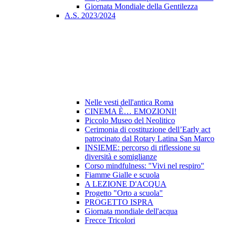
Giornata Mondiale della Gentilezza
A.S. 2023/2024
Nelle vesti dell'antica Roma
CINEMA È… EMOZIONI!
Piccolo Museo del Neolitico
Cerimonia di costituzione dell’Early act
patrocinato dal Rotary Latina San Marco
INSIEME: percorso di riflessione su
diversità e somiglianze
Corso mindfulness: "Vivi nel respiro"
Fiamme Gialle e scuola
A LEZIONE D'ACQUA
Progetto "Orto a scuola"
PROGETTO ISPRA
Giornata mondiale dell'acqua
Frecce Tricolori