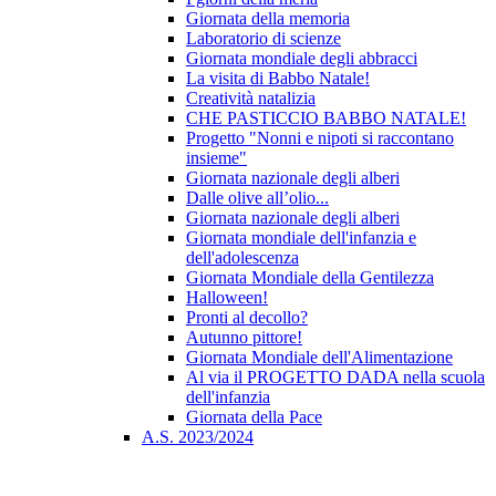
Giornata della memoria
Laboratorio di scienze
Giornata mondiale degli abbracci
La visita di Babbo Natale!
Creatività natalizia
CHE PASTICCIO BABBO NATALE!
Progetto "Nonni e nipoti si raccontano
insieme"
Giornata nazionale degli alberi
Dalle olive all’olio...
Giornata nazionale degli alberi
Giornata mondiale dell'infanzia e
dell'adolescenza
Giornata Mondiale della Gentilezza
Halloween!
Pronti al decollo?
Autunno pittore!
Giornata Mondiale dell'Alimentazione
Al via il PROGETTO DADA nella scuola
dell'infanzia
Giornata della Pace
A.S. 2023/2024