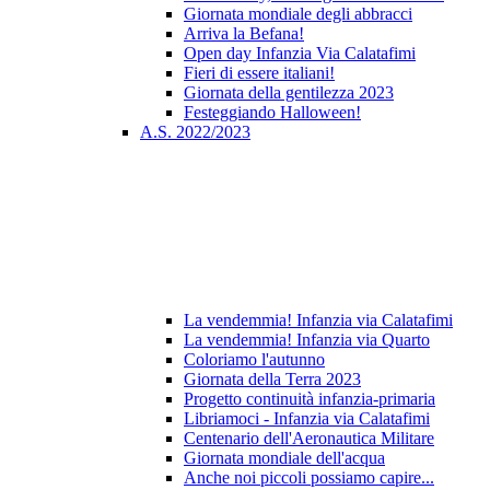
Giornata mondiale degli abbracci
Arriva la Befana!
Open day Infanzia Via Calatafimi
Fieri di essere italiani!
Giornata della gentilezza 2023
Festeggiando Halloween!
A.S. 2022/2023
La vendemmia! Infanzia via Calatafimi
La vendemmia! Infanzia via Quarto
Coloriamo l'autunno
Giornata della Terra 2023
Progetto continuità infanzia-primaria
Libriamoci - Infanzia via Calatafimi
Centenario dell'Aeronautica Militare
Giornata mondiale dell'acqua
Anche noi piccoli possiamo capire...