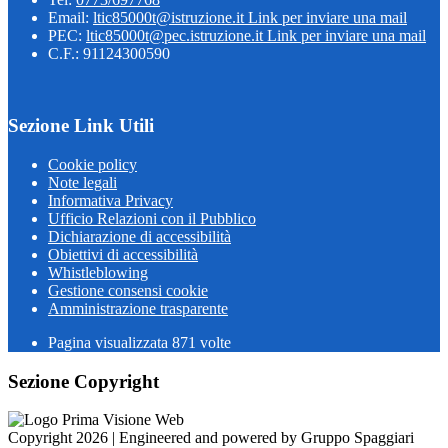
Email:
ltic85000t@istruzione.it
Link per inviare una mail
PEC:
ltic85000t@pec.istruzione.it
Link per inviare una mail
C.F.: 91124300590
Sezione Link Utili
Cookie policy
Note legali
Informativa Privacy
Ufficio Relazioni con il Pubblico
Dichiarazione di accessibilità
Obiettivi di accessibilità
Whistleblowing
Gestione consensi cookie
Amministrazione trasparente
Pagina visualizzata
871
volte
Sezione Copyright
Copyright 2026 | Engineered and powered by Gruppo Spaggiari