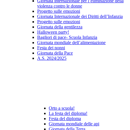
Giornata internazionale per l’eliminazione della
violenza contro le donne
Progetto sulle emozioni
Giornata Internazionale dei Diritti dell’Infanzia
Progetto sulle emozioni
Giornata della gentilezza
Halloween party!
Bagliori di pace- Scuola Infanzia
Giornata mondiale dell’alimentazione
Festa dei nonni
Giornata della Pace
A.S. 2024/2025
Orto a scuola!
La festa del diploma!
Festa del diploma
Giornata mondiale delle api
Giornata della Terra