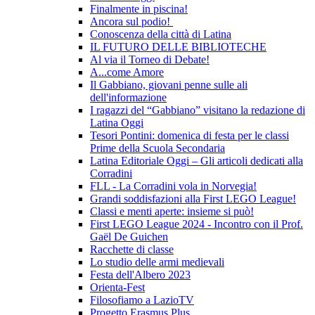
Finalmente in piscina!
Ancora sul podio!
Conoscenza della città di Latina
IL FUTURO DELLE BIBLIOTECHE
Al via il Torneo di Debate!
A...come Amore
Il Gabbiano, giovani penne sulle ali
dell'informazione
I ragazzi del “Gabbiano” visitano la redazione di
Latina Oggi
Tesori Pontini: domenica di festa per le classi
Prime della Scuola Secondaria
Latina Editoriale Oggi – Gli articoli dedicati alla
Corradini
FLL - La Corradini vola in Norvegia!
Grandi soddisfazioni alla First LEGO League!
Classi e menti aperte: insieme si può!
First LEGO League 2024 - Incontro con il Prof.
Gaël De Guichen
Racchette di classe
Lo studio delle armi medievali
Festa dell'Albero 2023
Orienta-Fest
Filosofiamo a LazioTV
Progetto Erasmus Plus