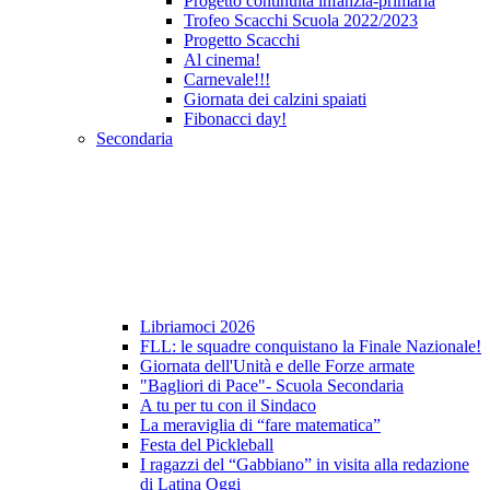
Progetto continuità infanzia-primaria
Trofeo Scacchi Scuola 2022/2023
Progetto Scacchi
Al cinema!
Carnevale!!!
Giornata dei calzini spaiati
Fibonacci day!
Secondaria
Libriamoci 2026
FLL: le squadre conquistano la Finale Nazionale!
Giornata dell'Unità e delle Forze armate
"Bagliori di Pace"- Scuola Secondaria
A tu per tu con il Sindaco
La meraviglia di “fare matematica”
Festa del Pickleball
I ragazzi del “Gabbiano” in visita alla redazione
di Latina Oggi