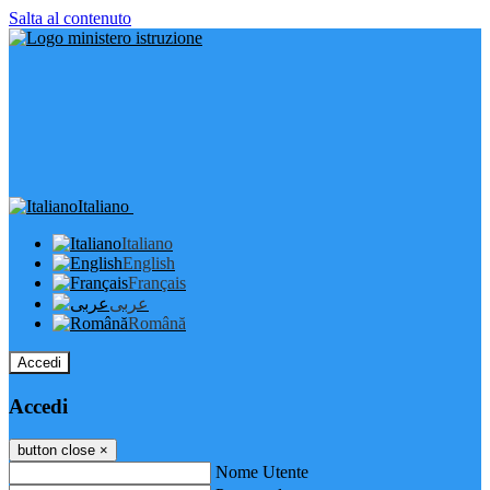
Salta al contenuto
Italiano
Italiano
English
Français
عربى
Română
Accedi
Accedi
button close
×
Nome Utente