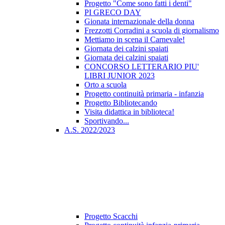
Progetto "Come sono fatti i denti"
PI GRECO DAY
Gionata internazionale della donna
Frezzotti Corradini a scuola di giornalismo
Mettiamo in scena il Carnevale!
Giornata dei calzini spaiati
Giornata dei calzini spaiati
CONCORSO LETTERARIO PIU'
LIBRI JUNIOR 2023
Orto a scuola
Progetto continuità primaria - infanzia
Progetto Bibliotecando
Visita didattica in biblioteca!
Sportivando...
A.S. 2022/2023
Progetto Scacchi