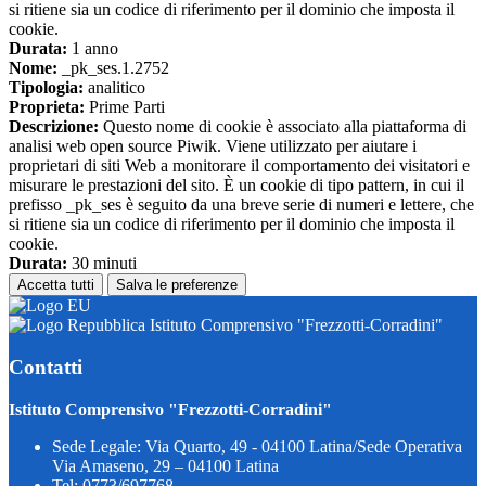
si ritiene sia un codice di riferimento per il dominio che imposta il
cookie.
Durata:
1 anno
Nome:
_pk_ses.1.2752
Tipologia:
analitico
Proprieta:
Prime Parti
Descrizione:
Questo nome di cookie è associato alla piattaforma di
analisi web open source Piwik. Viene utilizzato per aiutare i
proprietari di siti Web a monitorare il comportamento dei visitatori e
misurare le prestazioni del sito. È un cookie di tipo pattern, in cui il
prefisso _pk_ses è seguito da una breve serie di numeri e lettere, che
si ritiene sia un codice di riferimento per il dominio che imposta il
cookie.
Durata:
30 minuti
Accetta tutti
Salva le preferenze
Istituto Comprensivo "Frezzotti-Corradini"
Contatti
Istituto Comprensivo "Frezzotti-Corradini"
Sede Legale: Via Quarto, 49 - 04100 Latina/Sede Operativa
Via Amaseno, 29 – 04100 Latina
Tel:
0773/697768