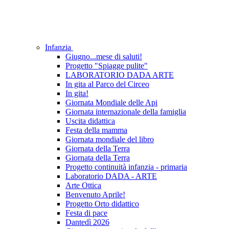
Infanzia
Giugno...mese di saluti!
Progetto "Spiagge pulite"
LABORATORIO DADA ARTE
In gita al Parco del Circeo
In gita!
Giornata Mondiale delle Api
Giornata internazionale della famiglia
Uscita didattica
Festa della mamma
Giornata mondiale del libro
Giornata della Terra
Giornata della Terra
Progetto continuità infanzia - primaria
Laboratorio DADA - ARTE
Arte Ottica
Benvenuto Aprile!
Progetto Orto didattico
Festa di pace
Dantedì 2026