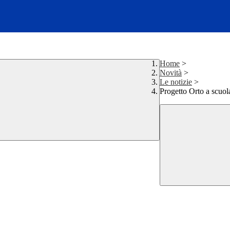
Home
>
Novità
>
Le notizie
>
Progetto Orto a scuol