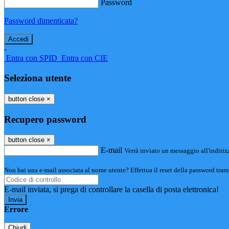
Password
Password dimenticata?
-
Entra con SPID
Entra con CIE
Seleziona utente
button close
×
Recupero password
button close
×
E-mail
Verrà inviato un messaggio all'indirizz
Non hai una e-mail associata al nome utente? Effettua il reset della password tram
E-mail inviata, si prega di controllare la casella di posta elettronica!
Errore
Chiudi