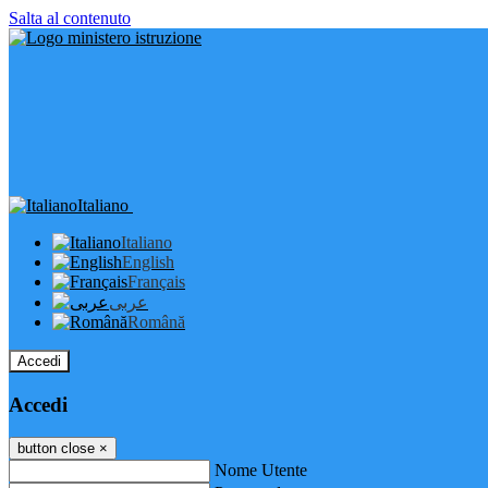
Salta al contenuto
Italiano
Italiano
English
Français
عربى
Română
Accedi
Accedi
button close
×
Nome Utente