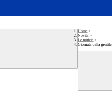
Home
>
Novità
>
Le notizie
>
Giornata della gentil