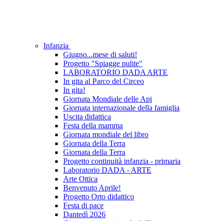
Infanzia
Giugno...mese di saluti!
Progetto "Spiagge pulite"
LABORATORIO DADA ARTE
In gita al Parco del Circeo
In gita!
Giornata Mondiale delle Api
Giornata internazionale della famiglia
Uscita didattica
Festa della mamma
Giornata mondiale del libro
Giornata della Terra
Giornata della Terra
Progetto continuità infanzia - primaria
Laboratorio DADA - ARTE
Arte Ottica
Benvenuto Aprile!
Progetto Orto didattico
Festa di pace
Dantedì 2026