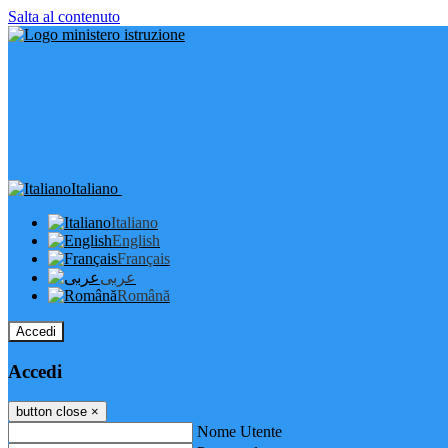
Salta al contenuto
Italiano
Italiano
English
Français
عربى
Română
Accedi
Accedi
button close
×
Nome Utente