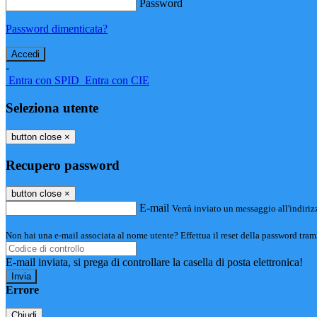
Password
Password dimenticata?
-
Entra con SPID
Entra con CIE
Seleziona utente
button close
×
Recupero password
button close
×
E-mail
Verrà inviato un messaggio all'indirizz
Non hai una e-mail associata al nome utente? Effettua il reset della password tram
E-mail inviata, si prega di controllare la casella di posta elettronica!
Errore
Chiudi