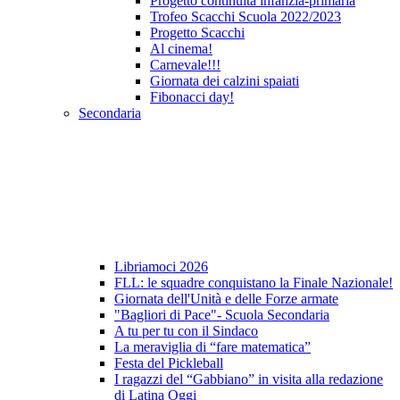
Progetto continuità infanzia-primaria
Trofeo Scacchi Scuola 2022/2023
Progetto Scacchi
Al cinema!
Carnevale!!!
Giornata dei calzini spaiati
Fibonacci day!
Secondaria
Libriamoci 2026
FLL: le squadre conquistano la Finale Nazionale!
Giornata dell'Unità e delle Forze armate
"Bagliori di Pace"- Scuola Secondaria
A tu per tu con il Sindaco
La meraviglia di “fare matematica”
Festa del Pickleball
I ragazzi del “Gabbiano” in visita alla redazione
di Latina Oggi