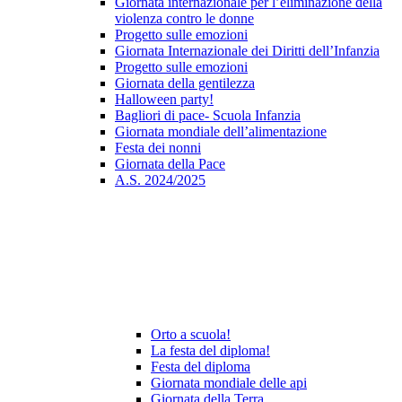
Giornata internazionale per l’eliminazione della
violenza contro le donne
Progetto sulle emozioni
Giornata Internazionale dei Diritti dell’Infanzia
Progetto sulle emozioni
Giornata della gentilezza
Halloween party!
Bagliori di pace- Scuola Infanzia
Giornata mondiale dell’alimentazione
Festa dei nonni
Giornata della Pace
A.S. 2024/2025
Orto a scuola!
La festa del diploma!
Festa del diploma
Giornata mondiale delle api
Giornata della Terra