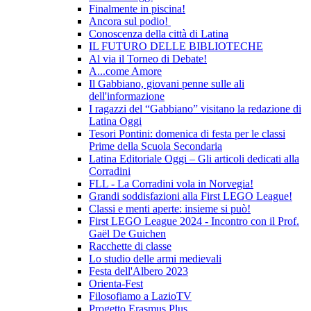
Finalmente in piscina!
Ancora sul podio!
Conoscenza della città di Latina
IL FUTURO DELLE BIBLIOTECHE
Al via il Torneo di Debate!
A...come Amore
Il Gabbiano, giovani penne sulle ali
dell'informazione
I ragazzi del “Gabbiano” visitano la redazione di
Latina Oggi
Tesori Pontini: domenica di festa per le classi
Prime della Scuola Secondaria
Latina Editoriale Oggi – Gli articoli dedicati alla
Corradini
FLL - La Corradini vola in Norvegia!
Grandi soddisfazioni alla First LEGO League!
Classi e menti aperte: insieme si può!
First LEGO League 2024 - Incontro con il Prof.
Gaël De Guichen
Racchette di classe
Lo studio delle armi medievali
Festa dell'Albero 2023
Orienta-Fest
Filosofiamo a LazioTV
Progetto Erasmus Plus