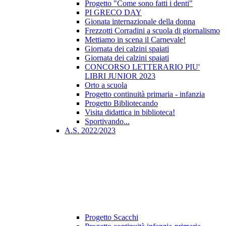
Progetto "Come sono fatti i denti"
PI GRECO DAY
Gionata internazionale della donna
Frezzotti Corradini a scuola di giornalismo
Mettiamo in scena il Carnevale!
Giornata dei calzini spaiati
Giornata dei calzini spaiati
CONCORSO LETTERARIO PIU'
LIBRI JUNIOR 2023
Orto a scuola
Progetto continuità primaria - infanzia
Progetto Bibliotecando
Visita didattica in biblioteca!
Sportivando...
A.S. 2022/2023
Progetto Scacchi