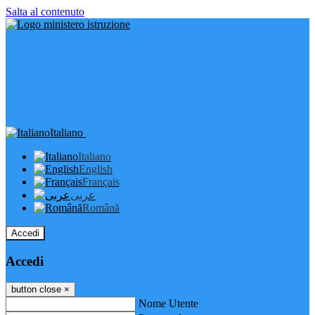
Salta al contenuto
Italiano
Italiano
English
Français
عربى
Română
Accedi
Accedi
button close
×
Nome Utente