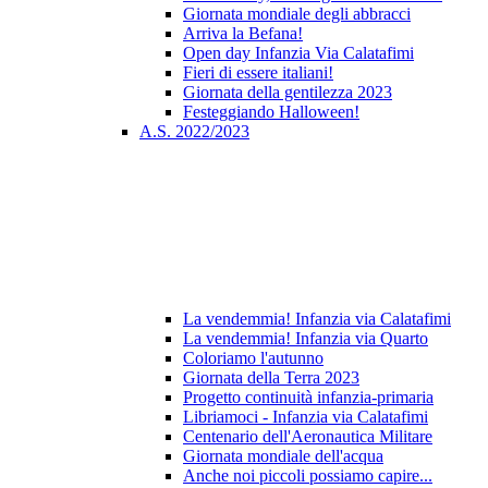
Giornata mondiale degli abbracci
Arriva la Befana!
Open day Infanzia Via Calatafimi
Fieri di essere italiani!
Giornata della gentilezza 2023
Festeggiando Halloween!
A.S. 2022/2023
La vendemmia! Infanzia via Calatafimi
La vendemmia! Infanzia via Quarto
Coloriamo l'autunno
Giornata della Terra 2023
Progetto continuità infanzia-primaria
Libriamoci - Infanzia via Calatafimi
Centenario dell'Aeronautica Militare
Giornata mondiale dell'acqua
Anche noi piccoli possiamo capire...