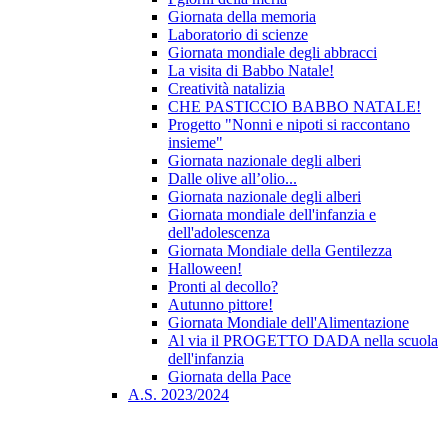
Giornata della memoria
Laboratorio di scienze
Giornata mondiale degli abbracci
La visita di Babbo Natale!
Creatività natalizia
CHE PASTICCIO BABBO NATALE!
Progetto "Nonni e nipoti si raccontano
insieme"
Giornata nazionale degli alberi
Dalle olive all’olio...
Giornata nazionale degli alberi
Giornata mondiale dell'infanzia e
dell'adolescenza
Giornata Mondiale della Gentilezza
Halloween!
Pronti al decollo?
Autunno pittore!
Giornata Mondiale dell'Alimentazione
Al via il PROGETTO DADA nella scuola
dell'infanzia
Giornata della Pace
A.S. 2023/2024