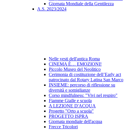
Giornata Mondiale della Gentilezza
A.S. 2023/2024
Nelle vesti dell'antica Roma
CINEMA È… EMOZIONI!
Piccolo Museo del Neolitico
Cerimonia di costituzione dell’Early act
patrocinato dal Rotary Latina San Marco
INSIEME: percorso di riflessione su
diversità e somiglianze
Corso mindfulness: "Vivi nel respiro"
Fiamme Gialle e scuola
A LEZIONE D'ACQUA
Progetto "Orto a scuola"
PROGETTO ISPRA
Giornata mondiale dell'acqua
Frecce Tricolori