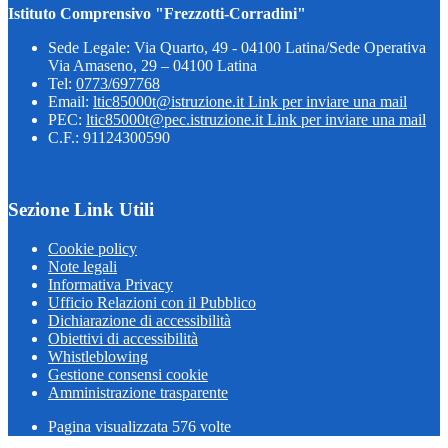
Istituto Comprensivo "Frezzotti-Corradini"
Sede Legale: Via Quarto, 49 - 04100 Latina/Sede Operativa
Via Amaseno, 29 – 04100 Latina
Tel:
0773/697768
Email:
ltic85000t@istruzione.it
Link per inviare una mail
PEC:
ltic85000t@pec.istruzione.it
Link per inviare una mail
C.F.: 91124300590
Sezione Link Utili
Cookie policy
Note legali
Informativa Privacy
Ufficio Relazioni con il Pubblico
Dichiarazione di accessibilità
Obiettivi di accessibilità
Whistleblowing
Gestione consensi cookie
Amministrazione trasparente
Pagina visualizzata
576
volte