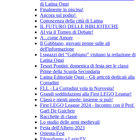
di Latina Oggi
Finalmente in piscina!
Ancora sul podio!
Conoscenza della città di Latina
IL FUTURO DELLE BIBLIOTECHE
Al via il Torneo di Debate!
A...come Amore
Il Gabbiano, giovani penne sulle ali
dell'informazione
I ragazzi del “Gabbiano” visitano la redazione di
Latina Oggi
Tesori Pontini: domenica di festa per le classi
Prime della Scuola Secondaria
Latina Editoriale Oggi – Gli articoli dedicati alla
Corradini
FLL - La Corradini vola in Norvegia!
Grandi soddisfazioni alla First LEGO League!
Classi e menti aperte: insieme si può!
First LEGO League 2024 - Incontro con il Prof.
Gaël De Guichen
Racchette di classe
Lo studio delle armi medievali
Festa dell'Albero 2023
Orienta-Fest
Filosofiamo a LazioTV