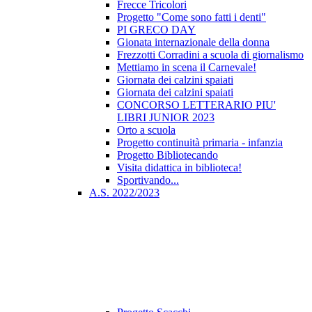
Frecce Tricolori
Progetto "Come sono fatti i denti"
PI GRECO DAY
Gionata internazionale della donna
Frezzotti Corradini a scuola di giornalismo
Mettiamo in scena il Carnevale!
Giornata dei calzini spaiati
Giornata dei calzini spaiati
CONCORSO LETTERARIO PIU'
LIBRI JUNIOR 2023
Orto a scuola
Progetto continuità primaria - infanzia
Progetto Bibliotecando
Visita didattica in biblioteca!
Sportivando...
A.S. 2022/2023