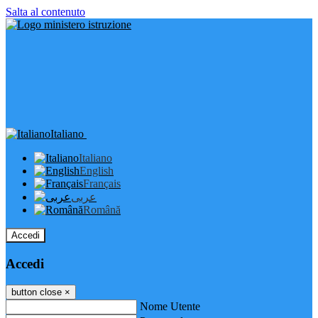
Salta al contenuto
Italiano
Italiano
English
Français
عربى
Română
Accedi
Accedi
button close
×
Nome Utente