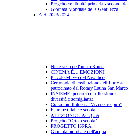
Progetto continuità primaria - secondaria
Giornata Mondiale della Gentilezza
A.S. 2023/2024
Nelle vesti dell'antica Roma
CINEMA È… EMOZIONI!
Piccolo Museo del Neolitico
Cerimonia di costituzione dell’Early act
patrocinato dal Rotary Latina San Marco
INSIEME: percorso di riflessione su
diversità e somiglianze
Corso mindfulness: "Vivi nel respiro"
Fiamme Gialle e scuola
A LEZIONE D'ACQUA
Progetto "Orto a scuola"
PROGETTO ISPRA
Giornata mondiale dell'acqua