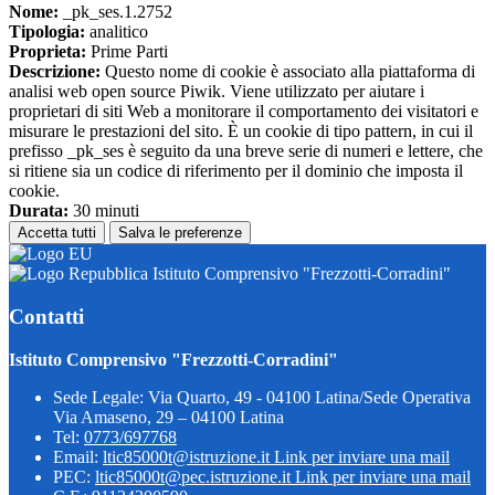
Nome:
_pk_ses.1.2752
Tipologia:
analitico
Proprieta:
Prime Parti
Descrizione:
Questo nome di cookie è associato alla piattaforma di
analisi web open source Piwik. Viene utilizzato per aiutare i
proprietari di siti Web a monitorare il comportamento dei visitatori e
misurare le prestazioni del sito. È un cookie di tipo pattern, in cui il
prefisso _pk_ses è seguito da una breve serie di numeri e lettere, che
si ritiene sia un codice di riferimento per il dominio che imposta il
cookie.
Durata:
30 minuti
Accetta tutti
Salva le preferenze
Istituto Comprensivo "Frezzotti-Corradini"
Contatti
Istituto Comprensivo "Frezzotti-Corradini"
Sede Legale: Via Quarto, 49 - 04100 Latina/Sede Operativa
Via Amaseno, 29 – 04100 Latina
Tel:
0773/697768
Email:
ltic85000t@istruzione.it
Link per inviare una mail
PEC:
ltic85000t@pec.istruzione.it
Link per inviare una mail