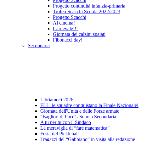
Progetto Scacchi
Progetto continuità infanzia-primaria
Trofeo Scacchi Scuola 2022/2023
Progetto Scacchi
Al cinema!
Carnevale!!!
Giornata dei calzini spaiati
Fibonacci day!
Secondaria
Libriamoci 2026
FLL: le squadre conquistano la Finale Nazionale!
Giornata dell'Unità e delle Forze armate
"Bagliori di Pace"- Scuola Secondaria
A tu per tu con il Sindaco
La meraviglia di “fare matematica”
Festa del Pickleball
I ragazzi del “Gabbiano” in visita alla redazione