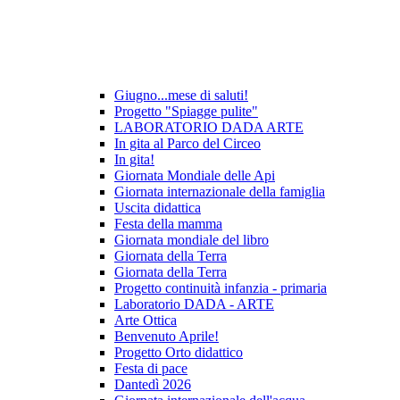
Giugno...mese di saluti!
Progetto "Spiagge pulite"
LABORATORIO DADA ARTE
In gita al Parco del Circeo
In gita!
Giornata Mondiale delle Api
Giornata internazionale della famiglia
Uscita didattica
Festa della mamma
Giornata mondiale del libro
Giornata della Terra
Giornata della Terra
Progetto continuità infanzia - primaria
Laboratorio DADA - ARTE
Arte Ottica
Benvenuto Aprile!
Progetto Orto didattico
Festa di pace
Dantedì 2026