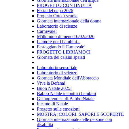
Giornata internazionale dell'acqua
PROGETTO CONTINUITÀ
Festa del papà 2026
Progetto Orto a scuola
Giornata internazionale della donna
Laboratorio di scienze
Carnevale!
M'illumino di meno 16/02/2026
L'amore per i bambini...
Festeggiando il Carnevale!
PROGETTO LIBRIAMOCI
Giornata dei calzini spaiati
Laboratorio sensoriale
Laboratorio di scienze
Giornata Mondiale dell'Abbraccio
Viva la Befana!
Buon Natale 2025!
Babbo Natale incontra i bambini
Gli apprendisti di Babbo Natale
Incanto di Natale
Progetto sulle emozioni
MOSTRA: COLORI, SAPORI E SCOPERTE
Giornata internazionale delle persone con
disabilità