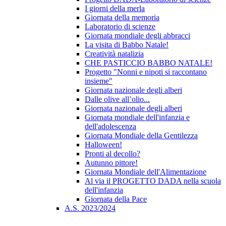
I giorni della merla
Giornata della memoria
Laboratorio di scienze
Giornata mondiale degli abbracci
La visita di Babbo Natale!
Creatività natalizia
CHE PASTICCIO BABBO NATALE!
Progetto "Nonni e nipoti si raccontano
insieme"
Giornata nazionale degli alberi
Dalle olive all’olio...
Giornata nazionale degli alberi
Giornata mondiale dell'infanzia e
dell'adolescenza
Giornata Mondiale della Gentilezza
Halloween!
Pronti al decollo?
Autunno pittore!
Giornata Mondiale dell'Alimentazione
Al via il PROGETTO DADA nella scuola
dell'infanzia
Giornata della Pace
A.S. 2023/2024