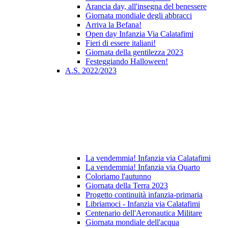
Arancia day, all'insegna del benessere
Giornata mondiale degli abbracci
Arriva la Befana!
Open day Infanzia Via Calatafimi
Fieri di essere italiani!
Giornata della gentilezza 2023
Festeggiando Halloween!
A.S. 2022/2023
La vendemmia! Infanzia via Calatafimi
La vendemmia! Infanzia via Quarto
Coloriamo l'autunno
Giornata della Terra 2023
Progetto continuità infanzia-primaria
Libriamoci - Infanzia via Calatafimi
Centenario dell'Aeronautica Militare
Giornata mondiale dell'acqua