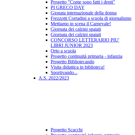
Progetto "Come sono fatti i denti"
PI GRECO DAY
Gionata internazionale della donna
Frezzotti Corradini a scuola di giornalismo
Mettiamo in scena il Carnevale!
Giornata dei calzini spaiati
Giornata dei calzini spaiati
CONCORSO LETTERARIO PIU'
LIBRI JUNIOR 2023
Orto a scuola
Progetto continuità primaria - infanzia
Progetto Bibliotecando
Visita didattica in biblioteca!
Sportivando...
A.S. 2022/2023
Progetto Scacchi