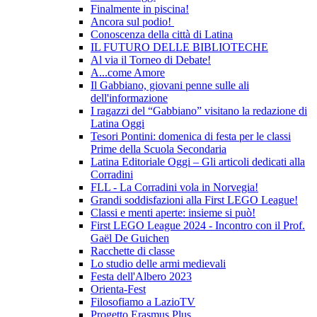
Finalmente in piscina!
Ancora sul podio!
Conoscenza della città di Latina
IL FUTURO DELLE BIBLIOTECHE
Al via il Torneo di Debate!
A...come Amore
Il Gabbiano, giovani penne sulle ali
dell'informazione
I ragazzi del “Gabbiano” visitano la redazione di
Latina Oggi
Tesori Pontini: domenica di festa per le classi
Prime della Scuola Secondaria
Latina Editoriale Oggi – Gli articoli dedicati alla
Corradini
FLL - La Corradini vola in Norvegia!
Grandi soddisfazioni alla First LEGO League!
Classi e menti aperte: insieme si può!
First LEGO League 2024 - Incontro con il Prof.
Gaël De Guichen
Racchette di classe
Lo studio delle armi medievali
Festa dell'Albero 2023
Orienta-Fest
Filosofiamo a LazioTV
Progetto Erasmus Plus