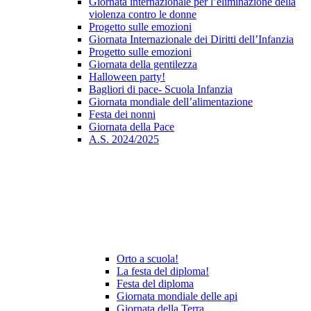
Giornata internazionale per l’eliminazione della
violenza contro le donne
Progetto sulle emozioni
Giornata Internazionale dei Diritti dell’Infanzia
Progetto sulle emozioni
Giornata della gentilezza
Halloween party!
Bagliori di pace- Scuola Infanzia
Giornata mondiale dell’alimentazione
Festa dei nonni
Giornata della Pace
A.S. 2024/2025
Orto a scuola!
La festa del diploma!
Festa del diploma
Giornata mondiale delle api
Giornata della Terra