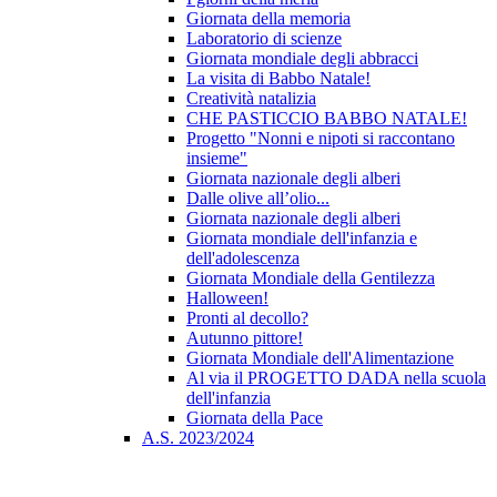
Giornata della memoria
Laboratorio di scienze
Giornata mondiale degli abbracci
La visita di Babbo Natale!
Creatività natalizia
CHE PASTICCIO BABBO NATALE!
Progetto "Nonni e nipoti si raccontano
insieme"
Giornata nazionale degli alberi
Dalle olive all’olio...
Giornata nazionale degli alberi
Giornata mondiale dell'infanzia e
dell'adolescenza
Giornata Mondiale della Gentilezza
Halloween!
Pronti al decollo?
Autunno pittore!
Giornata Mondiale dell'Alimentazione
Al via il PROGETTO DADA nella scuola
dell'infanzia
Giornata della Pace
A.S. 2023/2024