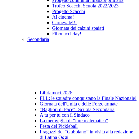
Progetto continuità infanzia-primaria
Trofeo Scacchi Scuola 2022/2023
Progetto Scacchi
Al cinema!
Carnevale!!!
Giornata dei calzini spaiati
Fibonacci day!
Secondaria
Libriamoci 2026
FLL: le squadre conquistano la Finale Nazionale!
Giornata dell'Unità e delle Forze armate
"Bagliori di Pace"- Scuola Secondaria
A tu per tu con il Sindaco
La meraviglia di “fare matematica”
Festa del Pickleball
I ragazzi del “Gabbiano” in visita alla redazione
di Latina Oggi