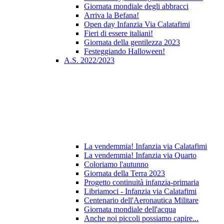
Giornata mondiale degli abbracci
Arriva la Befana!
Open day Infanzia Via Calatafimi
Fieri di essere italiani!
Giornata della gentilezza 2023
Festeggiando Halloween!
A.S. 2022/2023
La vendemmia! Infanzia via Calatafimi
La vendemmia! Infanzia via Quarto
Coloriamo l'autunno
Giornata della Terra 2023
Progetto continuità infanzia-primaria
Libriamoci - Infanzia via Calatafimi
Centenario dell'Aeronautica Militare
Giornata mondiale dell'acqua
Anche noi piccoli possiamo capire...