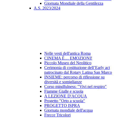
Giornata Mondiale della Gentilezza
A.S. 2023/2024
Nelle vesti dell'antica Roma
CINEMA È… EMOZIONI!
Piccolo Museo del Neolitico
Cerimonia di costituzione dell’Early act
patrocinato dal Rotary Latina San Marco
INSIEME: percorso di riflessione su
diversità e somiglianze
Corso mindfulness: "Vivi nel respiro"
Fiamme Gialle e scuola
A LEZIONE D'ACQUA
Progetto "Orto a scuola"
PROGETTO ISPRA
Giornata mondiale dell'acqua
Frecce Tricolori