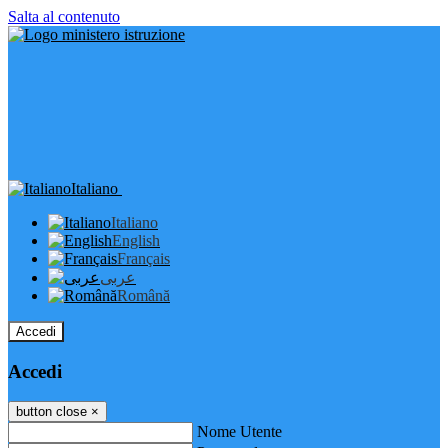
Salta al contenuto
Italiano
Italiano
English
Français
عربى
Română
Accedi
Accedi
button close
×
Nome Utente