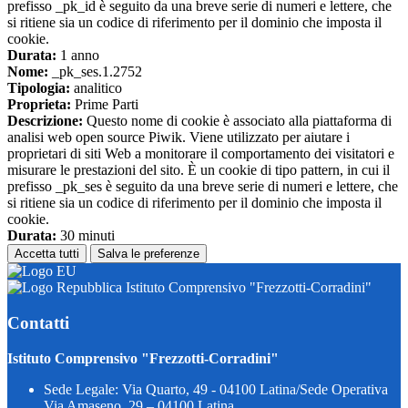
prefisso _pk_id è seguito da una breve serie di numeri e lettere, che
si ritiene sia un codice di riferimento per il dominio che imposta il
cookie.
Durata:
1 anno
Nome:
_pk_ses.1.2752
Tipologia:
analitico
Proprieta:
Prime Parti
Descrizione:
Questo nome di cookie è associato alla piattaforma di
analisi web open source Piwik. Viene utilizzato per aiutare i
proprietari di siti Web a monitorare il comportamento dei visitatori e
misurare le prestazioni del sito. È un cookie di tipo pattern, in cui il
prefisso _pk_ses è seguito da una breve serie di numeri e lettere, che
si ritiene sia un codice di riferimento per il dominio che imposta il
cookie.
Durata:
30 minuti
Accetta tutti
Salva le preferenze
Istituto Comprensivo "Frezzotti-Corradini"
Contatti
Istituto Comprensivo "Frezzotti-Corradini"
Sede Legale: Via Quarto, 49 - 04100 Latina/Sede Operativa
Via Amaseno, 29 – 04100 Latina