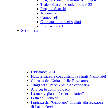
Progetto continuità infanzia-primaria
Trofeo Scacchi Scuola 2022/2023
Progetto Scacchi
Al cinema!
Carnevale!!!
Giornata dei calzini spaiati
Fibonacci day!
Secondaria
Libriamoci 2026
FLL: le squadre conquistano la Finale Nazionale!
Giornata dell'Unità e delle Forze armate
"Bagliori di Pace"- Scuola Secondaria
A tu per tu con il Sindaco
La meraviglia di “fare matematica”
Festa del Pickleball
I ragazzi del “Gabbiano” in visita alla redazione
di Latina Oggi