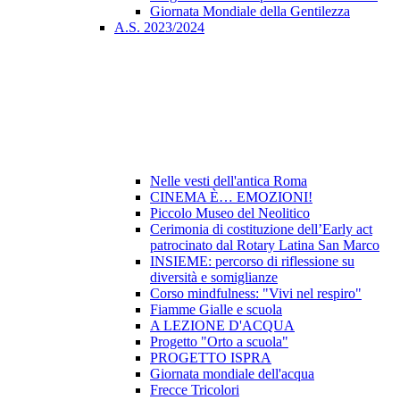
Giornata Mondiale della Gentilezza
A.S. 2023/2024
Nelle vesti dell'antica Roma
CINEMA È… EMOZIONI!
Piccolo Museo del Neolitico
Cerimonia di costituzione dell’Early act
patrocinato dal Rotary Latina San Marco
INSIEME: percorso di riflessione su
diversità e somiglianze
Corso mindfulness: "Vivi nel respiro"
Fiamme Gialle e scuola
A LEZIONE D'ACQUA
Progetto "Orto a scuola"
PROGETTO ISPRA
Giornata mondiale dell'acqua
Frecce Tricolori