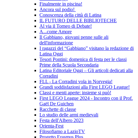
Finalmente in piscina!
Ancora sul podio!
Conoscenza della città di Latina
IL FUTURO DELLE BIBLIOTECHE
Al via il Torneo di Debate!
A...come Amore
Il Gabbiano, giovani penne sulle ali
dell'informazione
I ragazzi del “Gabbiano” visitano la redazione di
Latina Oggi
Tesori Pontini: domenica di festa per le classi
Prime della Scuola Secondaria
Latina Editoriale Oggi – Gli articoli dedicati alla
Corradini
FLL - La Corradini vola in Norvegia!
Grandi soddisfazioni alla First LEGO League!
Classi e menti aperte: insieme si può!
First LEGO League 2024 - Incontro con il Prof.
Gaël De Guichen
Racchette di classe
Lo studio delle armi medievali
Festa dell'Albero 2023
Orienta-Fest
Filosofiamo a LazioTV
Progetto Erasmus Plus