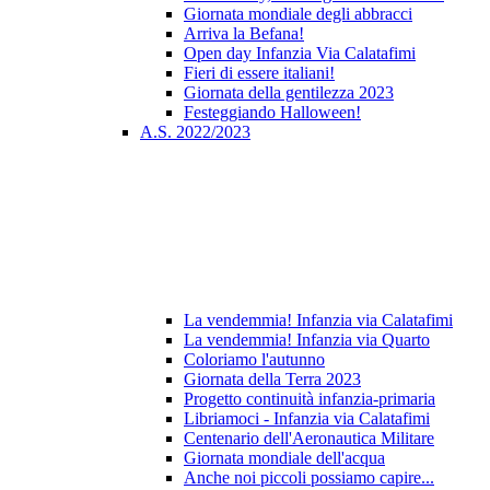
Giornata mondiale degli abbracci
Arriva la Befana!
Open day Infanzia Via Calatafimi
Fieri di essere italiani!
Giornata della gentilezza 2023
Festeggiando Halloween!
A.S. 2022/2023
La vendemmia! Infanzia via Calatafimi
La vendemmia! Infanzia via Quarto
Coloriamo l'autunno
Giornata della Terra 2023
Progetto continuità infanzia-primaria
Libriamoci - Infanzia via Calatafimi
Centenario dell'Aeronautica Militare
Giornata mondiale dell'acqua
Anche noi piccoli possiamo capire...