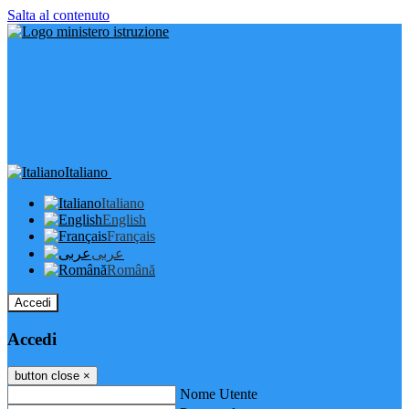
Salta al contenuto
Italiano
Italiano
English
Français
عربى
Română
Accedi
Accedi
button close
×
Nome Utente