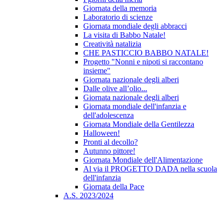
Giornata della memoria
Laboratorio di scienze
Giornata mondiale degli abbracci
La visita di Babbo Natale!
Creatività natalizia
CHE PASTICCIO BABBO NATALE!
Progetto "Nonni e nipoti si raccontano
insieme"
Giornata nazionale degli alberi
Dalle olive all’olio...
Giornata nazionale degli alberi
Giornata mondiale dell'infanzia e
dell'adolescenza
Giornata Mondiale della Gentilezza
Halloween!
Pronti al decollo?
Autunno pittore!
Giornata Mondiale dell'Alimentazione
Al via il PROGETTO DADA nella scuola
dell'infanzia
Giornata della Pace
A.S. 2023/2024