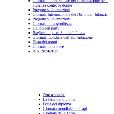
Giornata internazionale per l’eliminazione della
violenza contro le donne
Progetto sulle emozioni
Giornata Internazionale dei Diritti dell’Infanzia
Progetto sulle emozioni
Giornata della gentilezza
Halloween party!
Bagliori di pace- Scuola Infanzia
Giornata mondiale dell’alimentazione
Festa dei nonni
Giornata della Pace
A.S. 2024/2025
Orto a scuola!
La festa del diploma!
Festa del diploma
Giornata mondiale delle api
Giornata della Terra