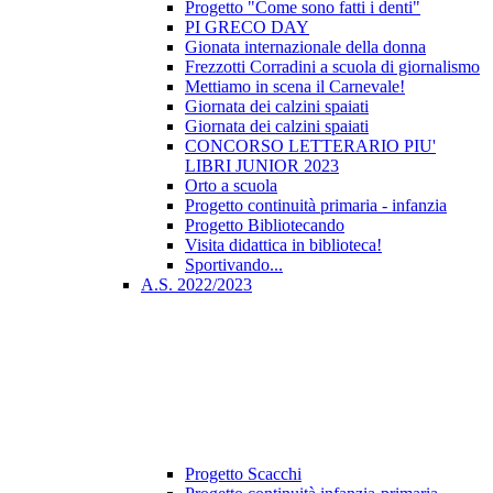
Progetto "Come sono fatti i denti"
PI GRECO DAY
Gionata internazionale della donna
Frezzotti Corradini a scuola di giornalismo
Mettiamo in scena il Carnevale!
Giornata dei calzini spaiati
Giornata dei calzini spaiati
CONCORSO LETTERARIO PIU'
LIBRI JUNIOR 2023
Orto a scuola
Progetto continuità primaria - infanzia
Progetto Bibliotecando
Visita didattica in biblioteca!
Sportivando...
A.S. 2022/2023
Progetto Scacchi