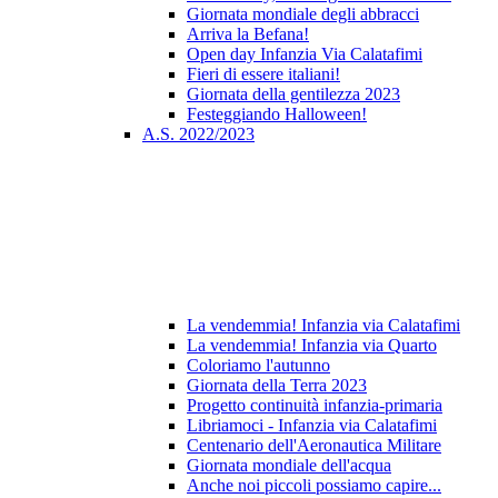
Giornata mondiale degli abbracci
Arriva la Befana!
Open day Infanzia Via Calatafimi
Fieri di essere italiani!
Giornata della gentilezza 2023
Festeggiando Halloween!
A.S. 2022/2023
La vendemmia! Infanzia via Calatafimi
La vendemmia! Infanzia via Quarto
Coloriamo l'autunno
Giornata della Terra 2023
Progetto continuità infanzia-primaria
Libriamoci - Infanzia via Calatafimi
Centenario dell'Aeronautica Militare
Giornata mondiale dell'acqua
Anche noi piccoli possiamo capire...