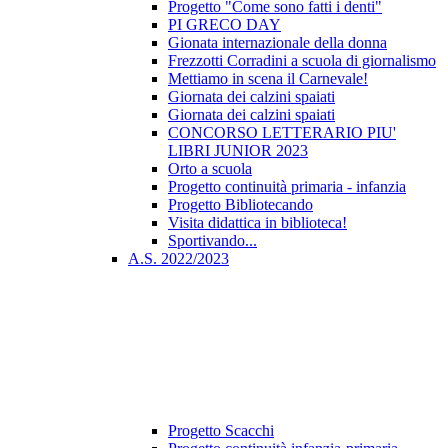
Progetto "Come sono fatti i denti"
PI GRECO DAY
Gionata internazionale della donna
Frezzotti Corradini a scuola di giornalismo
Mettiamo in scena il Carnevale!
Giornata dei calzini spaiati
Giornata dei calzini spaiati
CONCORSO LETTERARIO PIU'
LIBRI JUNIOR 2023
Orto a scuola
Progetto continuità primaria - infanzia
Progetto Bibliotecando
Visita didattica in biblioteca!
Sportivando...
A.S. 2022/2023
Progetto Scacchi