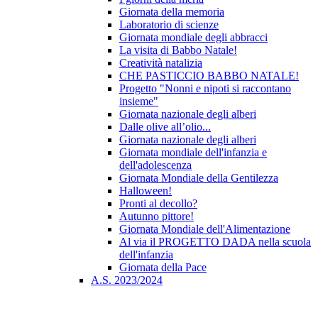
Giornata della memoria
Laboratorio di scienze
Giornata mondiale degli abbracci
La visita di Babbo Natale!
Creatività natalizia
CHE PASTICCIO BABBO NATALE!
Progetto "Nonni e nipoti si raccontano
insieme"
Giornata nazionale degli alberi
Dalle olive all’olio...
Giornata nazionale degli alberi
Giornata mondiale dell'infanzia e
dell'adolescenza
Giornata Mondiale della Gentilezza
Halloween!
Pronti al decollo?
Autunno pittore!
Giornata Mondiale dell'Alimentazione
Al via il PROGETTO DADA nella scuola
dell'infanzia
Giornata della Pace
A.S. 2023/2024