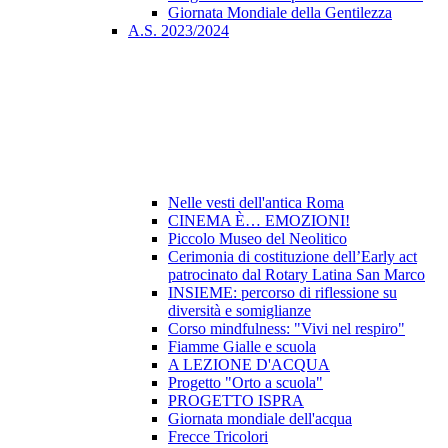
Giornata Mondiale della Gentilezza
A.S. 2023/2024
Nelle vesti dell'antica Roma
CINEMA È… EMOZIONI!
Piccolo Museo del Neolitico
Cerimonia di costituzione dell’Early act
patrocinato dal Rotary Latina San Marco
INSIEME: percorso di riflessione su
diversità e somiglianze
Corso mindfulness: "Vivi nel respiro"
Fiamme Gialle e scuola
A LEZIONE D'ACQUA
Progetto "Orto a scuola"
PROGETTO ISPRA
Giornata mondiale dell'acqua
Frecce Tricolori