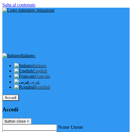
Salta al contenuto
Italiano
Italiano
English
Français
عربى
Română
Accedi
Accedi
button close
×
Nome Utente