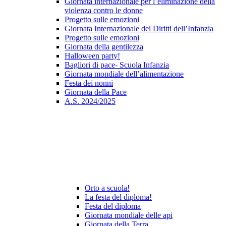
Giornata internazionale per l’eliminazione della
violenza contro le donne
Progetto sulle emozioni
Giornata Internazionale dei Diritti dell’Infanzia
Progetto sulle emozioni
Giornata della gentilezza
Halloween party!
Bagliori di pace- Scuola Infanzia
Giornata mondiale dell’alimentazione
Festa dei nonni
Giornata della Pace
A.S. 2024/2025
Orto a scuola!
La festa del diploma!
Festa del diploma
Giornata mondiale delle api
Giornata della Terra