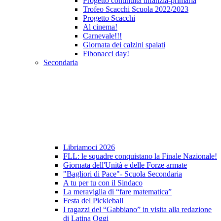
Progetto continuità infanzia-primaria
Trofeo Scacchi Scuola 2022/2023
Progetto Scacchi
Al cinema!
Carnevale!!!
Giornata dei calzini spaiati
Fibonacci day!
Secondaria
Libriamoci 2026
FLL: le squadre conquistano la Finale Nazionale!
Giornata dell'Unità e delle Forze armate
"Bagliori di Pace"- Scuola Secondaria
A tu per tu con il Sindaco
La meraviglia di “fare matematica”
Festa del Pickleball
I ragazzi del “Gabbiano” in visita alla redazione
di Latina Oggi