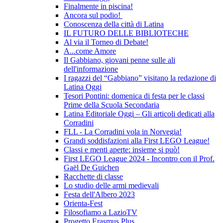
Finalmente in piscina!
Ancora sul podio!
Conoscenza della città di Latina
IL FUTURO DELLE BIBLIOTECHE
Al via il Torneo di Debate!
A...come Amore
Il Gabbiano, giovani penne sulle ali
dell'informazione
I ragazzi del “Gabbiano” visitano la redazione di
Latina Oggi
Tesori Pontini: domenica di festa per le classi
Prime della Scuola Secondaria
Latina Editoriale Oggi – Gli articoli dedicati alla
Corradini
FLL - La Corradini vola in Norvegia!
Grandi soddisfazioni alla First LEGO League!
Classi e menti aperte: insieme si può!
First LEGO League 2024 - Incontro con il Prof.
Gaël De Guichen
Racchette di classe
Lo studio delle armi medievali
Festa dell'Albero 2023
Orienta-Fest
Filosofiamo a LazioTV
Progetto Erasmus Plus