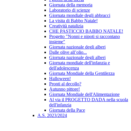
Giornata della memoria
Laboratorio di scienze
Giornata mondiale degli abbracci
La visita di Babbo Natale!
Creatività natalizia
CHE PASTICCIO BABBO NATALE!
Progetto "Nonni e nipoti si raccontano
insieme"
Giornata nazionale degli alberi
Dalle olive all’olio...
Giornata nazionale degli alberi
Giornata mondiale dell'infanzia e
dell'adolescenza
Giornata Mondiale della Gentilezza
Halloween!
Pronti al decollo?
Autunno pittore!
Giornata Mondiale dell'Alimentazione
Al via il PROGETTO DADA nella scuola
dell'infanzia
Giornata della Pace
A.S. 2023/2024