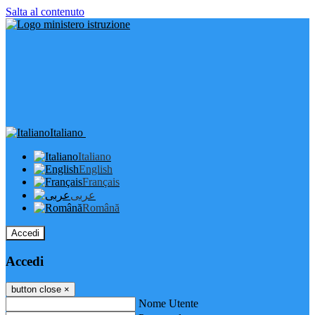
Salta al contenuto
Italiano
Italiano
English
Français
عربى
Română
Accedi
Accedi
button close
×
Nome Utente