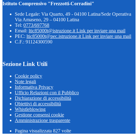
Istituto Comprensivo "Frezzotti-Corradini"
Sede Legale: Via Quarto, 49 - 04100 Latina/Sede Operativa
Via Amaseno, 29 – 04100 Latina
Tel:
0773/697768
Email:
ltic85000t@istruzione.it
Link per inviare una mail
PEC:
ltic85000t@pec.istruzione.it
Link per inviare una mail
C.F.: 91124300590
Sezione Link Utili
Cookie policy
Note legali
Informativa Privacy
Ufficio Relazioni con il Pubblico
Dichiarazione di accessibilità
Obiettivi di accessibilità
Whistleblowing
Gestione consensi cookie
Amministrazione trasparente
Pagina visualizzata
827
volte