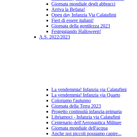
Giornata mondiale degli abbracci
Arriva la Befana!
Open day Infanzia Via Calatafimi
Fieri di essere italiani!
Giornata della gentilezza 2023
Festeggiando Halloween!
A.S. 2022/2023
La vendemmia! Infanzia via Calatafimi
La vendemmia! Infanzia via Quarto
Coloriamo l'autunno
Giornata della Terra 2023
Progetto continuità infanzia-primaria
Libriamoci - Infanzia via Calatafimi
Centenario dell'Aeronautica Militare
Giornata mondiale dell'acqua
Anche noi piccoli possiamo capire...