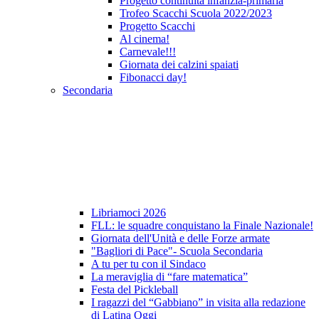
Progetto continuità infanzia-primaria
Trofeo Scacchi Scuola 2022/2023
Progetto Scacchi
Al cinema!
Carnevale!!!
Giornata dei calzini spaiati
Fibonacci day!
Secondaria
Libriamoci 2026
FLL: le squadre conquistano la Finale Nazionale!
Giornata dell'Unità e delle Forze armate
"Bagliori di Pace"- Scuola Secondaria
A tu per tu con il Sindaco
La meraviglia di “fare matematica”
Festa del Pickleball
I ragazzi del “Gabbiano” in visita alla redazione
di Latina Oggi