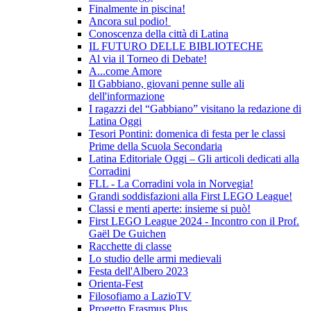
Finalmente in piscina!
Ancora sul podio!
Conoscenza della città di Latina
IL FUTURO DELLE BIBLIOTECHE
Al via il Torneo di Debate!
A...come Amore
Il Gabbiano, giovani penne sulle ali
dell'informazione
I ragazzi del “Gabbiano” visitano la redazione di
Latina Oggi
Tesori Pontini: domenica di festa per le classi
Prime della Scuola Secondaria
Latina Editoriale Oggi – Gli articoli dedicati alla
Corradini
FLL - La Corradini vola in Norvegia!
Grandi soddisfazioni alla First LEGO League!
Classi e menti aperte: insieme si può!
First LEGO League 2024 - Incontro con il Prof.
Gaël De Guichen
Racchette di classe
Lo studio delle armi medievali
Festa dell'Albero 2023
Orienta-Fest
Filosofiamo a LazioTV
Progetto Erasmus Plus