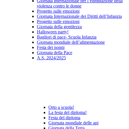
Giornata internazionale per l’eliminazione della
violenza contro le donne
Progetto sulle emozioni
Giornata Internazionale dei Diritti dell’Infanzia
Progetto sulle emozioni
Giornata della gentilezza
Halloween party!
Bagliori di pace- Scuola Infanzia
Giornata mondiale dell’alimentazione
Festa dei nonni
Giornata della Pace
A.S. 2024/2025
Orto a scuola!
La festa del diploma!
Festa del diploma
Giornata mondiale delle api
Giornata della Terra