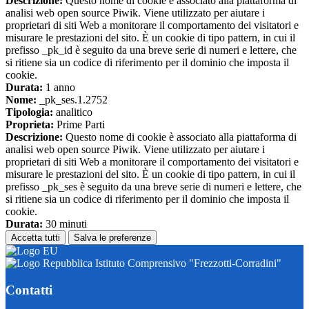
Descrizione:
Questo nome di cookie è associato alla piattaforma di
analisi web open source Piwik. Viene utilizzato per aiutare i
proprietari di siti Web a monitorare il comportamento dei visitatori e
misurare le prestazioni del sito. È un cookie di tipo pattern, in cui il
prefisso _pk_id è seguito da una breve serie di numeri e lettere, che
si ritiene sia un codice di riferimento per il dominio che imposta il
cookie.
Durata:
1 anno
Nome:
_pk_ses.1.2752
Tipologia:
analitico
Proprieta:
Prime Parti
Descrizione:
Questo nome di cookie è associato alla piattaforma di
analisi web open source Piwik. Viene utilizzato per aiutare i
proprietari di siti Web a monitorare il comportamento dei visitatori e
misurare le prestazioni del sito. È un cookie di tipo pattern, in cui il
prefisso _pk_ses è seguito da una breve serie di numeri e lettere, che
si ritiene sia un codice di riferimento per il dominio che imposta il
cookie.
Durata:
30 minuti
Accetta tutti
Salva le preferenze
Istituto Comprensivo "Frezzotti-Corradini"
Contatti