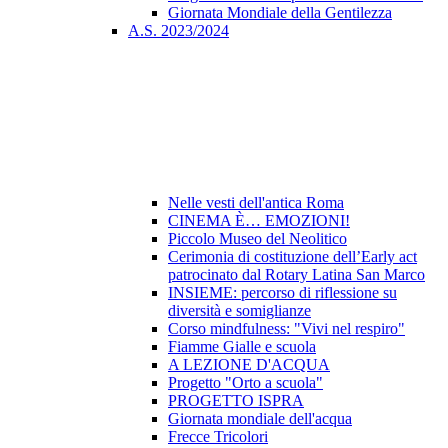
Giornata Mondiale della Gentilezza
A.S. 2023/2024
Nelle vesti dell'antica Roma
CINEMA È… EMOZIONI!
Piccolo Museo del Neolitico
Cerimonia di costituzione dell’Early act
patrocinato dal Rotary Latina San Marco
INSIEME: percorso di riflessione su
diversità e somiglianze
Corso mindfulness: "Vivi nel respiro"
Fiamme Gialle e scuola
A LEZIONE D'ACQUA
Progetto "Orto a scuola"
PROGETTO ISPRA
Giornata mondiale dell'acqua
Frecce Tricolori