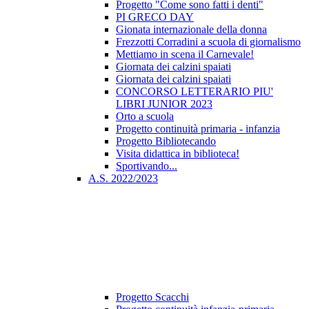
Progetto "Come sono fatti i denti"
PI GRECO DAY
Gionata internazionale della donna
Frezzotti Corradini a scuola di giornalismo
Mettiamo in scena il Carnevale!
Giornata dei calzini spaiati
Giornata dei calzini spaiati
CONCORSO LETTERARIO PIU'
LIBRI JUNIOR 2023
Orto a scuola
Progetto continuità primaria - infanzia
Progetto Bibliotecando
Visita didattica in biblioteca!
Sportivando...
A.S. 2022/2023
Progetto Scacchi