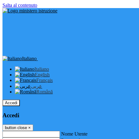
Salta al contenuto
Italiano
Italiano
English
Français
عربى
Română
Accedi
Accedi
button close
×
Nome Utente