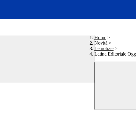
Home
>
Novità
>
Le notizie
>
Latina Editoriale Oggi