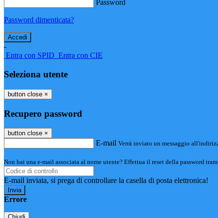
Password
Password dimenticata?
-
Entra con SPID
Entra con CIE
Seleziona utente
button close
×
Recupero password
button close
×
E-mail
Verrà inviato un messaggio all'indirizz
Non hai una e-mail associata al nome utente? Effettua il reset della password tram
E-mail inviata, si prega di controllare la casella di posta elettronica!
Errore
Chiudi