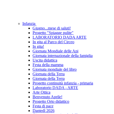
Infanzia
Giugno...mese di saluti!
Progetto "Spiagge pulite"
LABORATORIO DADA ARTE
In gita al Parco del Circeo
In gita!
Giornata Mondiale delle Api
Giornata internazionale della famiglia
Uscita didattica
Festa della mamma
Giornata mondiale del libro
Giornata della Terra
Giornata della Terra
Progetto continuità infanzia - primaria
Laboratorio DADA - ARTE
Arte Ottica
Benvenuto Aprile!
Progetto Orto didattico
Festa di pace
Dantedì 2026