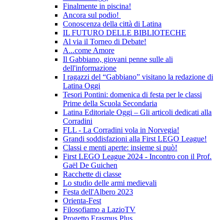
Finalmente in piscina!
Ancora sul podio!
Conoscenza della città di Latina
IL FUTURO DELLE BIBLIOTECHE
Al via il Torneo di Debate!
A...come Amore
Il Gabbiano, giovani penne sulle ali
dell'informazione
I ragazzi del “Gabbiano” visitano la redazione di
Latina Oggi
Tesori Pontini: domenica di festa per le classi
Prime della Scuola Secondaria
Latina Editoriale Oggi – Gli articoli dedicati alla
Corradini
FLL - La Corradini vola in Norvegia!
Grandi soddisfazioni alla First LEGO League!
Classi e menti aperte: insieme si può!
First LEGO League 2024 - Incontro con il Prof.
Gaël De Guichen
Racchette di classe
Lo studio delle armi medievali
Festa dell'Albero 2023
Orienta-Fest
Filosofiamo a LazioTV
Progetto Erasmus Plus