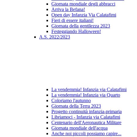
Giornata mondiale degli abbracci
Arriva la Befana!
Open day Infanzia Via Calatafimi
Fieri di essere italiani!
Giornata della gentilezza 2023
Festeggiando Halloween!
A.S. 2022/2023
La vendemmia! Infanzia via Calatafimi
La vendemmia! Infanzia via Quarto
Coloriamo l'autunno
Giornata della Terra 2023
Progetto continuità infanzia-primaria
Libriamoci - Infanzia via Calatafimi
Centenario dell'Aeronautica Militare
Giornata mondiale dell'acqua
Anche noi piccoli possiamo capire...