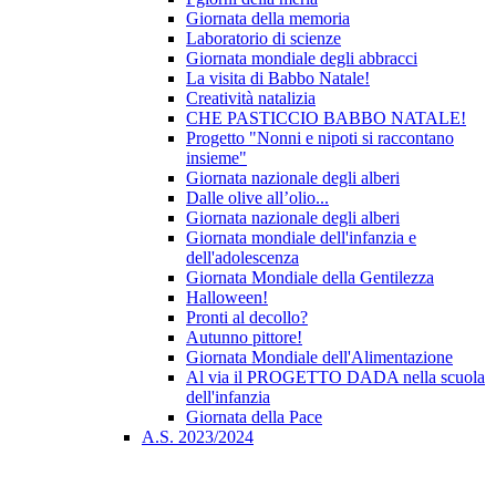
Giornata della memoria
Laboratorio di scienze
Giornata mondiale degli abbracci
La visita di Babbo Natale!
Creatività natalizia
CHE PASTICCIO BABBO NATALE!
Progetto "Nonni e nipoti si raccontano
insieme"
Giornata nazionale degli alberi
Dalle olive all’olio...
Giornata nazionale degli alberi
Giornata mondiale dell'infanzia e
dell'adolescenza
Giornata Mondiale della Gentilezza
Halloween!
Pronti al decollo?
Autunno pittore!
Giornata Mondiale dell'Alimentazione
Al via il PROGETTO DADA nella scuola
dell'infanzia
Giornata della Pace
A.S. 2023/2024