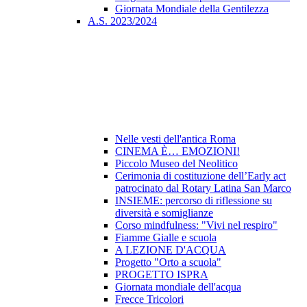
Giornata Mondiale della Gentilezza
A.S. 2023/2024
Nelle vesti dell'antica Roma
CINEMA È… EMOZIONI!
Piccolo Museo del Neolitico
Cerimonia di costituzione dell’Early act
patrocinato dal Rotary Latina San Marco
INSIEME: percorso di riflessione su
diversità e somiglianze
Corso mindfulness: "Vivi nel respiro"
Fiamme Gialle e scuola
A LEZIONE D'ACQUA
Progetto "Orto a scuola"
PROGETTO ISPRA
Giornata mondiale dell'acqua
Frecce Tricolori