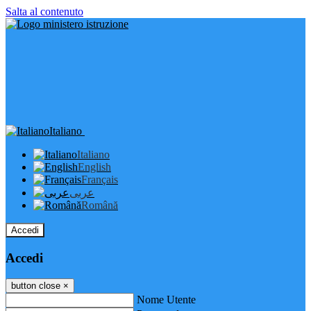
Salta al contenuto
Italiano
Italiano
English
Français
عربى
Română
Accedi
Accedi
button close
×
Nome Utente