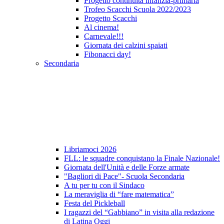
Progetto continuità infanzia-primaria
Trofeo Scacchi Scuola 2022/2023
Progetto Scacchi
Al cinema!
Carnevale!!!
Giornata dei calzini spaiati
Fibonacci day!
Secondaria
Libriamoci 2026
FLL: le squadre conquistano la Finale Nazionale!
Giornata dell'Unità e delle Forze armate
"Bagliori di Pace"- Scuola Secondaria
A tu per tu con il Sindaco
La meraviglia di “fare matematica”
Festa del Pickleball
I ragazzi del “Gabbiano” in visita alla redazione
di Latina Oggi