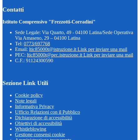
Contatti
Istituto Comprensivo "Frezzotti-Corradini"
Sede Legale: Via Quarto, 49 - 04100 Latina/Sede Operativa
Via Amaseno, 29 – 04100 Latina
Tel:
0773/697768
Email:
ltic85000t@istruzione.it
Link per inviare una mail
PEC:
ltic85000t@pec.istruzione.it
Link per inviare una mail
C.F.: 91124300590
Sezione Link Utili
Cookie policy
Note legali
Informativa Privacy
Ufficio Relazioni con il Pubblico
Dichiarazione di accessibilità
Obiettivi di accessibilità
Whistleblowing
Gestione consensi cookie