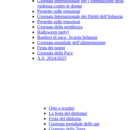
Giornata internazionale per l’eliminazione della
violenza contro le donne
Progetto sulle emozioni
Giornata Internazionale dei Diritti dell’Infanzia
Progetto sulle emozioni
Giornata della gentilezza
Halloween party!
Bagliori di pace- Scuola Infanzia
Giornata mondiale dell’alimentazione
Festa dei nonni
Giornata della Pace
A.S. 2024/2025
Orto a scuola!
La festa del diploma!
Festa del diploma
Giornata mondiale delle api
Giornata della Terra