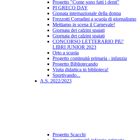
Progetto "Come sono fatti i denti"
PI GRECO DAY
Gionata internazionale della donna
Frezzotti Corradini a scuola di giornalismo
Mettiamo in scena il Carnevale!
Giornata dei calzini spaiati
Giornata dei calzini spaiati
CONCORSO LETTERARIO PIU'
LIBRI JUNIOR 2023
Orto a scuola
Progetto continuità primaria - infanzia
Progetto Bibliotecando
Visita didattica in biblioteca!
Sportivando...
A.S. 2022/2023
Progetto Scacchi