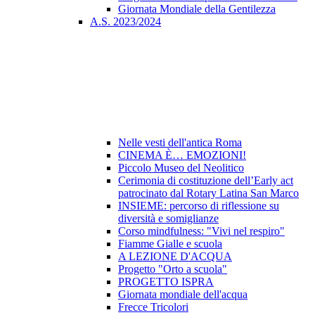
Giornata Mondiale della Gentilezza
A.S. 2023/2024
Nelle vesti dell'antica Roma
CINEMA È… EMOZIONI!
Piccolo Museo del Neolitico
Cerimonia di costituzione dell’Early act
patrocinato dal Rotary Latina San Marco
INSIEME: percorso di riflessione su
diversità e somiglianze
Corso mindfulness: "Vivi nel respiro"
Fiamme Gialle e scuola
A LEZIONE D'ACQUA
Progetto "Orto a scuola"
PROGETTO ISPRA
Giornata mondiale dell'acqua
Frecce Tricolori