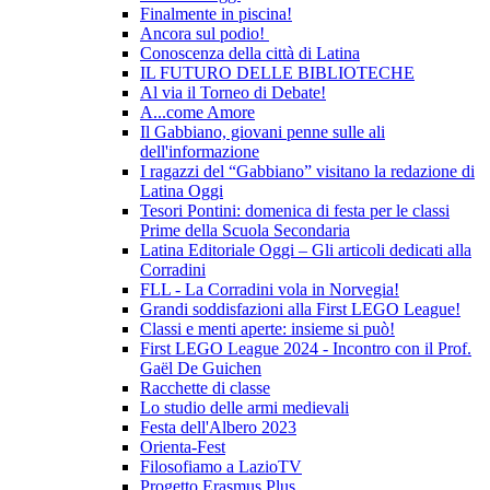
Finalmente in piscina!
Ancora sul podio!
Conoscenza della città di Latina
IL FUTURO DELLE BIBLIOTECHE
Al via il Torneo di Debate!
A...come Amore
Il Gabbiano, giovani penne sulle ali
dell'informazione
I ragazzi del “Gabbiano” visitano la redazione di
Latina Oggi
Tesori Pontini: domenica di festa per le classi
Prime della Scuola Secondaria
Latina Editoriale Oggi – Gli articoli dedicati alla
Corradini
FLL - La Corradini vola in Norvegia!
Grandi soddisfazioni alla First LEGO League!
Classi e menti aperte: insieme si può!
First LEGO League 2024 - Incontro con il Prof.
Gaël De Guichen
Racchette di classe
Lo studio delle armi medievali
Festa dell'Albero 2023
Orienta-Fest
Filosofiamo a LazioTV
Progetto Erasmus Plus