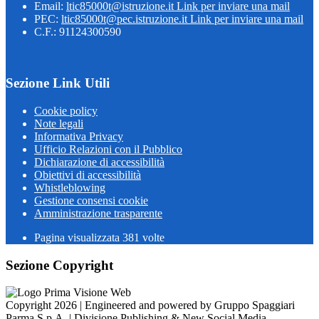
Email:
ltic85000t@istruzione.it
Link per inviare una mail
PEC:
ltic85000t@pec.istruzione.it
Link per inviare una mail
C.F.: 91124300590
Sezione Link Utili
Cookie policy
Note legali
Informativa Privacy
Ufficio Relazioni con il Pubblico
Dichiarazione di accessibilità
Obiettivi di accessibilità
Whistleblowing
Gestione consensi cookie
Amministrazione trasparente
Pagina visualizzata
381
volte
Sezione Copyright
Copyright 2026 | Engineered and powered by Gruppo Spaggiari
Parma S.p.A. | Divisione Publishing & New Social Media