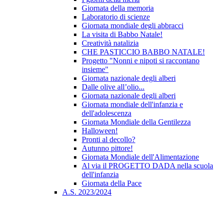
Giornata della memoria
Laboratorio di scienze
Giornata mondiale degli abbracci
La visita di Babbo Natale!
Creatività natalizia
CHE PASTICCIO BABBO NATALE!
Progetto "Nonni e nipoti si raccontano
insieme"
Giornata nazionale degli alberi
Dalle olive all’olio...
Giornata nazionale degli alberi
Giornata mondiale dell'infanzia e
dell'adolescenza
Giornata Mondiale della Gentilezza
Halloween!
Pronti al decollo?
Autunno pittore!
Giornata Mondiale dell'Alimentazione
Al via il PROGETTO DADA nella scuola
dell'infanzia
Giornata della Pace
A.S. 2023/2024