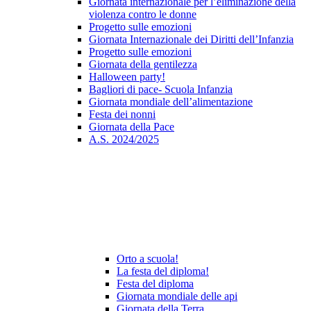
Giornata internazionale per l’eliminazione della
violenza contro le donne
Progetto sulle emozioni
Giornata Internazionale dei Diritti dell’Infanzia
Progetto sulle emozioni
Giornata della gentilezza
Halloween party!
Bagliori di pace- Scuola Infanzia
Giornata mondiale dell’alimentazione
Festa dei nonni
Giornata della Pace
A.S. 2024/2025
Orto a scuola!
La festa del diploma!
Festa del diploma
Giornata mondiale delle api
Giornata della Terra