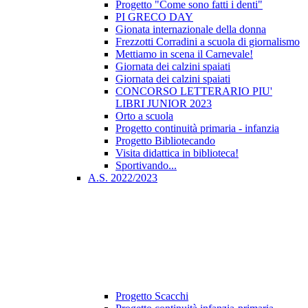
Progetto "Come sono fatti i denti"
PI GRECO DAY
Gionata internazionale della donna
Frezzotti Corradini a scuola di giornalismo
Mettiamo in scena il Carnevale!
Giornata dei calzini spaiati
Giornata dei calzini spaiati
CONCORSO LETTERARIO PIU'
LIBRI JUNIOR 2023
Orto a scuola
Progetto continuità primaria - infanzia
Progetto Bibliotecando
Visita didattica in biblioteca!
Sportivando...
A.S. 2022/2023
Progetto Scacchi