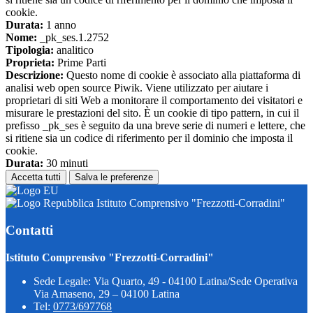
cookie.
Durata:
1 anno
Nome:
_pk_ses.1.2752
Tipologia:
analitico
Proprieta:
Prime Parti
Descrizione:
Questo nome di cookie è associato alla piattaforma di
analisi web open source Piwik. Viene utilizzato per aiutare i
proprietari di siti Web a monitorare il comportamento dei visitatori e
misurare le prestazioni del sito. È un cookie di tipo pattern, in cui il
prefisso _pk_ses è seguito da una breve serie di numeri e lettere, che
si ritiene sia un codice di riferimento per il dominio che imposta il
cookie.
Durata:
30 minuti
Accetta tutti
Salva le preferenze
Istituto Comprensivo "Frezzotti-Corradini"
Contatti
Istituto Comprensivo "Frezzotti-Corradini"
Sede Legale: Via Quarto, 49 - 04100 Latina/Sede Operativa
Via Amaseno, 29 – 04100 Latina
Tel:
0773/697768