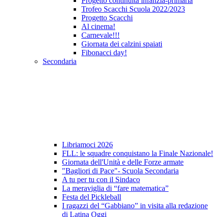
Progetto continuità infanzia-primaria
Trofeo Scacchi Scuola 2022/2023
Progetto Scacchi
Al cinema!
Carnevale!!!
Giornata dei calzini spaiati
Fibonacci day!
Secondaria
Libriamoci 2026
FLL: le squadre conquistano la Finale Nazionale!
Giornata dell'Unità e delle Forze armate
"Bagliori di Pace"- Scuola Secondaria
A tu per tu con il Sindaco
La meraviglia di “fare matematica”
Festa del Pickleball
I ragazzi del “Gabbiano” in visita alla redazione
di Latina Oggi