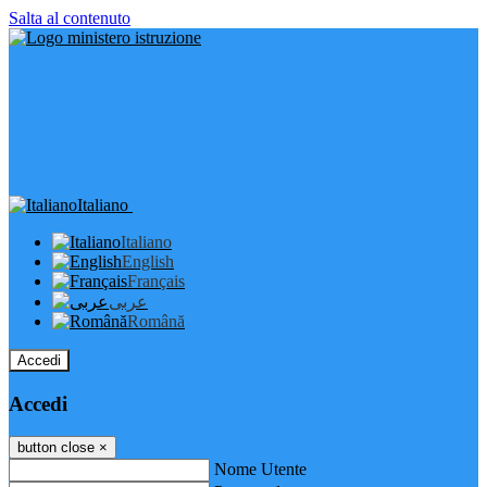
Salta al contenuto
Italiano
Italiano
English
Français
عربى
Română
Accedi
Accedi
button close
×
Nome Utente