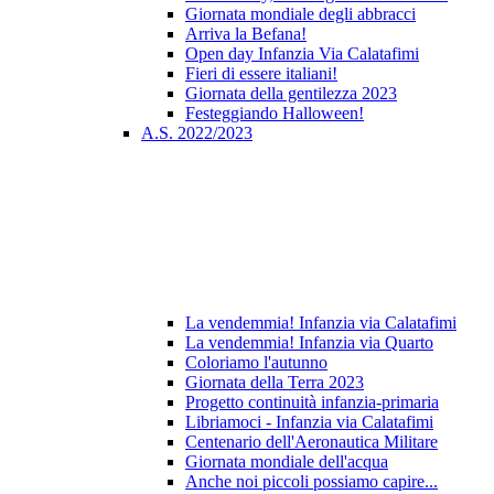
Giornata mondiale degli abbracci
Arriva la Befana!
Open day Infanzia Via Calatafimi
Fieri di essere italiani!
Giornata della gentilezza 2023
Festeggiando Halloween!
A.S. 2022/2023
La vendemmia! Infanzia via Calatafimi
La vendemmia! Infanzia via Quarto
Coloriamo l'autunno
Giornata della Terra 2023
Progetto continuità infanzia-primaria
Libriamoci - Infanzia via Calatafimi
Centenario dell'Aeronautica Militare
Giornata mondiale dell'acqua
Anche noi piccoli possiamo capire...