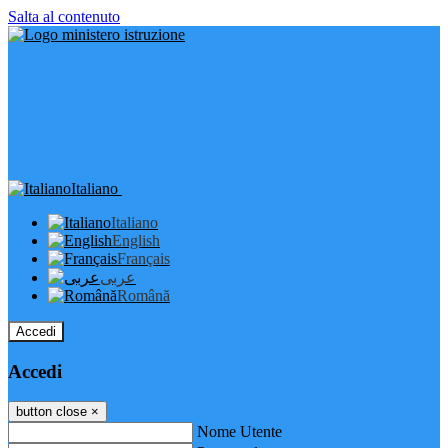
Salta al contenuto
Italiano
Italiano
English
Français
عربى
Română
Accedi
Accedi
button close
×
Nome Utente