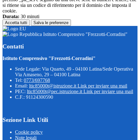
si ritiene sia un codice di riferimento per il dominio che imposta il
cookie.
Durata:
30 minuti
Accetta tutti
Salva le preferenze
Istituto Comprensivo "Frezzotti-Corradini"
Contatti
Istituto Comprensivo "Frezzotti-Corradini"
Sede Legale: Via Quarto, 49 - 04100 Latina/Sede Operativa
Via Amaseno, 29 – 04100 Latina
Tel:
0773/697768
Email:
ltic85000t@istruzione.it
Link per inviare una mail
PEC:
ltic85000t@pec.istruzione.it
Link per inviare una mail
C.F.: 91124300590
Sezione Link Utili
Cookie policy
Note legali