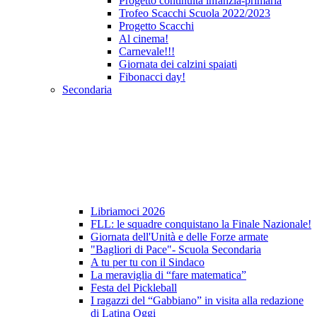
Progetto continuità infanzia-primaria
Trofeo Scacchi Scuola 2022/2023
Progetto Scacchi
Al cinema!
Carnevale!!!
Giornata dei calzini spaiati
Fibonacci day!
Secondaria
Libriamoci 2026
FLL: le squadre conquistano la Finale Nazionale!
Giornata dell'Unità e delle Forze armate
"Bagliori di Pace"- Scuola Secondaria
A tu per tu con il Sindaco
La meraviglia di “fare matematica”
Festa del Pickleball
I ragazzi del “Gabbiano” in visita alla redazione
di Latina Oggi