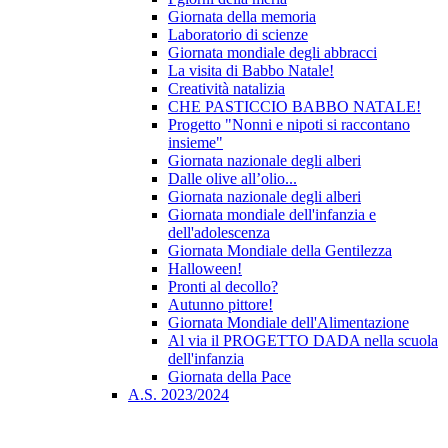
Giornata della memoria
Laboratorio di scienze
Giornata mondiale degli abbracci
La visita di Babbo Natale!
Creatività natalizia
CHE PASTICCIO BABBO NATALE!
Progetto "Nonni e nipoti si raccontano
insieme"
Giornata nazionale degli alberi
Dalle olive all’olio...
Giornata nazionale degli alberi
Giornata mondiale dell'infanzia e
dell'adolescenza
Giornata Mondiale della Gentilezza
Halloween!
Pronti al decollo?
Autunno pittore!
Giornata Mondiale dell'Alimentazione
Al via il PROGETTO DADA nella scuola
dell'infanzia
Giornata della Pace
A.S. 2023/2024