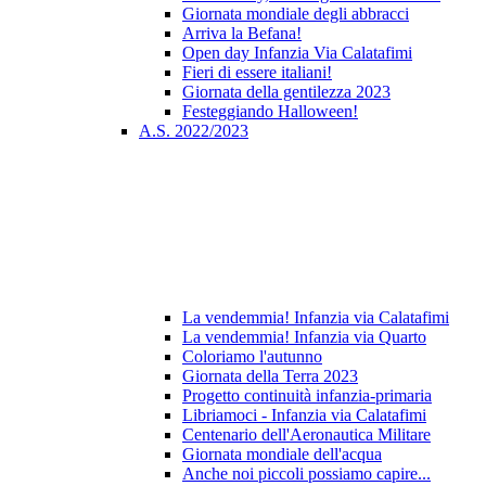
Giornata mondiale degli abbracci
Arriva la Befana!
Open day Infanzia Via Calatafimi
Fieri di essere italiani!
Giornata della gentilezza 2023
Festeggiando Halloween!
A.S. 2022/2023
La vendemmia! Infanzia via Calatafimi
La vendemmia! Infanzia via Quarto
Coloriamo l'autunno
Giornata della Terra 2023
Progetto continuità infanzia-primaria
Libriamoci - Infanzia via Calatafimi
Centenario dell'Aeronautica Militare
Giornata mondiale dell'acqua
Anche noi piccoli possiamo capire...