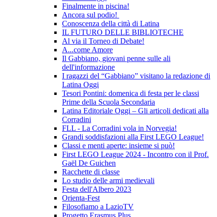
Finalmente in piscina!
Ancora sul podio!
Conoscenza della città di Latina
IL FUTURO DELLE BIBLIOTECHE
Al via il Torneo di Debate!
A...come Amore
Il Gabbiano, giovani penne sulle ali
dell'informazione
I ragazzi del “Gabbiano” visitano la redazione di
Latina Oggi
Tesori Pontini: domenica di festa per le classi
Prime della Scuola Secondaria
Latina Editoriale Oggi – Gli articoli dedicati alla
Corradini
FLL - La Corradini vola in Norvegia!
Grandi soddisfazioni alla First LEGO League!
Classi e menti aperte: insieme si può!
First LEGO League 2024 - Incontro con il Prof.
Gaël De Guichen
Racchette di classe
Lo studio delle armi medievali
Festa dell'Albero 2023
Orienta-Fest
Filosofiamo a LazioTV
Progetto Erasmus Plus