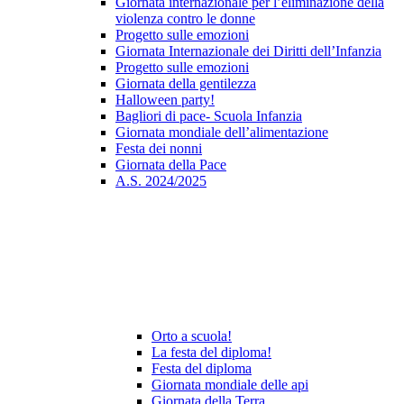
Giornata internazionale per l’eliminazione della
violenza contro le donne
Progetto sulle emozioni
Giornata Internazionale dei Diritti dell’Infanzia
Progetto sulle emozioni
Giornata della gentilezza
Halloween party!
Bagliori di pace- Scuola Infanzia
Giornata mondiale dell’alimentazione
Festa dei nonni
Giornata della Pace
A.S. 2024/2025
Orto a scuola!
La festa del diploma!
Festa del diploma
Giornata mondiale delle api
Giornata della Terra