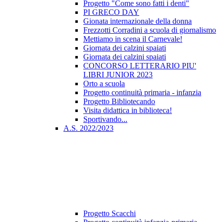
Progetto "Come sono fatti i denti"
PI GRECO DAY
Gionata internazionale della donna
Frezzotti Corradini a scuola di giornalismo
Mettiamo in scena il Carnevale!
Giornata dei calzini spaiati
Giornata dei calzini spaiati
CONCORSO LETTERARIO PIU'
LIBRI JUNIOR 2023
Orto a scuola
Progetto continuità primaria - infanzia
Progetto Bibliotecando
Visita didattica in biblioteca!
Sportivando...
A.S. 2022/2023
Progetto Scacchi