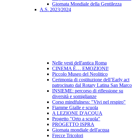
Giornata Mondiale della Gentilezza
A.S. 2023/2024
Nelle vesti dell'antica Roma
CINEMA È… EMOZIONI!
Piccolo Museo del Neolitico
Cerimonia di costituzione dell’Early act
patrocinato dal Rotary Latina San Marco
INSIEME: percorso di riflessione su
diversità e somiglianze
Corso mindfulness: "Vivi nel respiro"
Fiamme Gialle e scuola
A LEZIONE D'ACQUA
Progetto "Orto a scuola"
PROGETTO ISPRA
Giornata mondiale dell'acqua
Frecce Tricolori