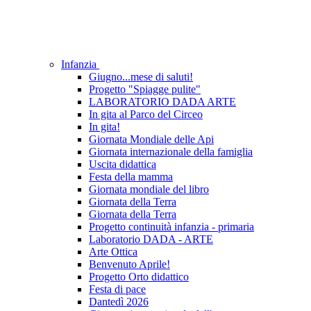
Infanzia
Giugno...mese di saluti!
Progetto "Spiagge pulite"
LABORATORIO DADA ARTE
In gita al Parco del Circeo
In gita!
Giornata Mondiale delle Api
Giornata internazionale della famiglia
Uscita didattica
Festa della mamma
Giornata mondiale del libro
Giornata della Terra
Giornata della Terra
Progetto continuità infanzia - primaria
Laboratorio DADA - ARTE
Arte Ottica
Benvenuto Aprile!
Progetto Orto didattico
Festa di pace
Dantedì 2026