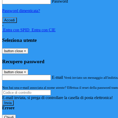
Password
Password dimenticata?
-
Entra con SPID
Entra con CIE
Seleziona utente
button close
×
Recupero password
button close
×
E-mail
Verrà inviato un messaggio all'indirizz
Non hai una e-mail associata al nome utente? Effettua il reset della password tram
E-mail inviata, si prega di controllare la casella di posta elettronica!
Errore
Chiudi