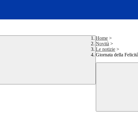
Home
>
Novità
>
Le notizie
>
Giornata della Felicit