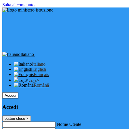
Salta al contenuto
Italiano
Italiano
English
Français
عربى
Română
Accedi
Accedi
button close
×
Nome Utente