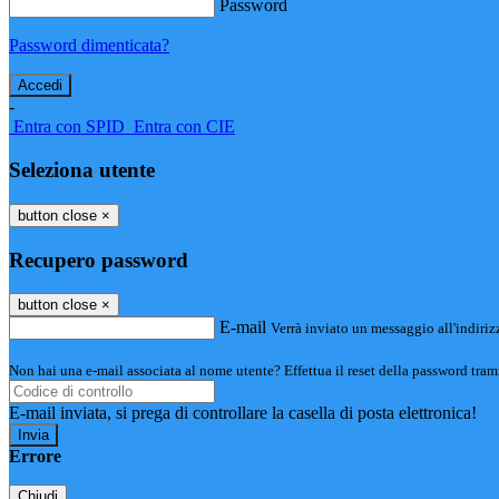
Password
Password dimenticata?
-
Entra con SPID
Entra con CIE
Seleziona utente
button close
×
Recupero password
button close
×
E-mail
Verrà inviato un messaggio all'indirizz
Non hai una e-mail associata al nome utente? Effettua il reset della password tram
E-mail inviata, si prega di controllare la casella di posta elettronica!
Errore
Chiudi