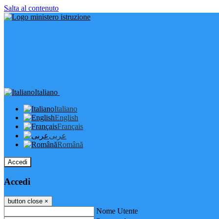
Salta al contenuto
Italiano
Italiano
English
Français
عربى
Română
Accedi
Accedi
button close
×
Nome Utente