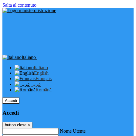
Salta al contenuto
Italiano
Italiano
English
Français
عربى
Română
Accedi
Accedi
button close
×
Nome Utente