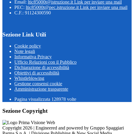
Email:
ltic85000t@istruzione.it
Link per inviare una mail
PEC:
ltic85000t@pec.istruzione.it
Link per inviare una mail
C.F.: 91124300590
Sezione Link Utili
Cookie policy
Note legali
Informativa Privacy
Ufficio Relazioni con il Pubblico
Dichiarazione di accessibilità
Obiettivi di accessibilità
Whistleblowing
Gestione consensi cookie
Amministrazione trasparente
Pagina visualizzata
128978
volte
Sezione Copyright
Copyright 2026 | Engineered and powered by Gruppo Spaggiari
Parma S.p.A. | Divisione Publishing & New Social Media