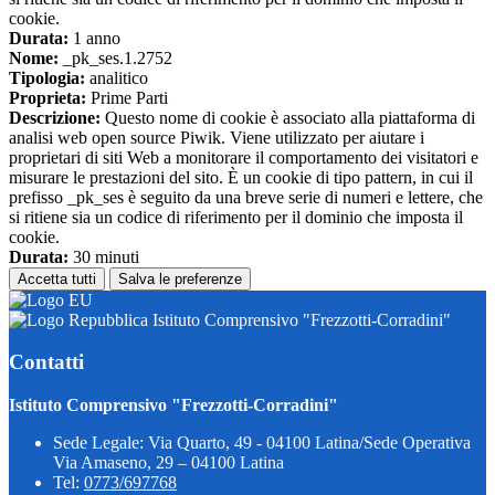
cookie.
Durata:
1 anno
Nome:
_pk_ses.1.2752
Tipologia:
analitico
Proprieta:
Prime Parti
Descrizione:
Questo nome di cookie è associato alla piattaforma di
analisi web open source Piwik. Viene utilizzato per aiutare i
proprietari di siti Web a monitorare il comportamento dei visitatori e
misurare le prestazioni del sito. È un cookie di tipo pattern, in cui il
prefisso _pk_ses è seguito da una breve serie di numeri e lettere, che
si ritiene sia un codice di riferimento per il dominio che imposta il
cookie.
Durata:
30 minuti
Accetta tutti
Salva le preferenze
Istituto Comprensivo "Frezzotti-Corradini"
Contatti
Istituto Comprensivo "Frezzotti-Corradini"
Sede Legale: Via Quarto, 49 - 04100 Latina/Sede Operativa
Via Amaseno, 29 – 04100 Latina
Tel:
0773/697768