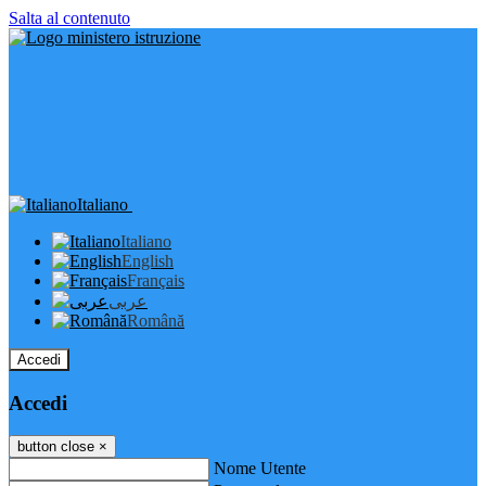
Salta al contenuto
Italiano
Italiano
English
Français
عربى
Română
Accedi
Accedi
button close
×
Nome Utente