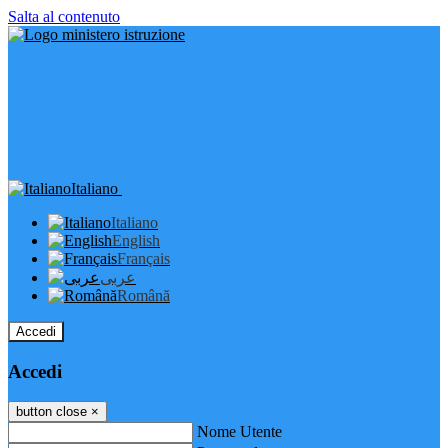
Salta al contenuto
Italiano
Italiano
English
Français
عربى
Română
Accedi
Accedi
button close
×
Nome Utente