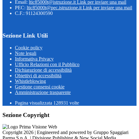
Email:
ltic85000t@istruzione.it
Link per inviare una mail
PEC:
ltic85000t@pec.istruzione.it
Link per inviare una mail
C.F.: 91124300590
Sezione Link Utili
Cookie policy
Note legali
Informativa Privacy
Ufficio Relazioni con il Pubblico
Dichiarazione di accessibilità
Obiettivi di accessibilità
Whistleblowing
Gestione consensi cookie
Amministrazione trasparente
Pagina visualizzata
128931
volte
Sezione Copyright
Copyright 2026 | Engineered and powered by Gruppo Spaggiari
Parma S.p.A. | Divisione Publishing & New Social Media