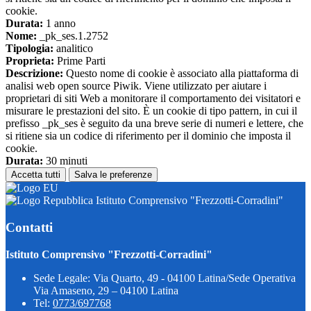
cookie.
Durata:
1 anno
Nome:
_pk_ses.1.2752
Tipologia:
analitico
Proprieta:
Prime Parti
Descrizione:
Questo nome di cookie è associato alla piattaforma di
analisi web open source Piwik. Viene utilizzato per aiutare i
proprietari di siti Web a monitorare il comportamento dei visitatori e
misurare le prestazioni del sito. È un cookie di tipo pattern, in cui il
prefisso _pk_ses è seguito da una breve serie di numeri e lettere, che
si ritiene sia un codice di riferimento per il dominio che imposta il
cookie.
Durata:
30 minuti
Accetta tutti
Salva le preferenze
Istituto Comprensivo "Frezzotti-Corradini"
Contatti
Istituto Comprensivo "Frezzotti-Corradini"
Sede Legale: Via Quarto, 49 - 04100 Latina/Sede Operativa
Via Amaseno, 29 – 04100 Latina
Tel:
0773/697768