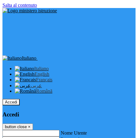
Salta al contenuto
Italiano
Italiano
English
Français
عربى
Română
Accedi
Accedi
button close
×
Nome Utente