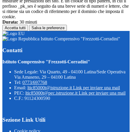
misurare le prestazioni del sito. È un cookie di tipo pattern, in cui il
prefisso _pk_ses è seguito da una breve serie di numeri e lettere, che
si ritiene sia un codice di riferimento per il dominio che imposta il
cookie.
Durata:
30 minuti
Accetta tutti
Salva le preferenze
Istituto Comprensivo "Frezzotti-Corradini"
Contatti
Istituto Comprensivo "Frezzotti-Corradini"
Sede Legale: Via Quarto, 49 - 04100 Latina/Sede Operativa
Via Amaseno, 29 – 04100 Latina
Tel:
0773/697768
Email:
ltic85000t@istruzione.it
Link per inviare una mail
PEC:
ltic85000t@pec.istruzione.it
Link per inviare una mail
C.F.: 91124300590
Sezione Link Utili
Cookie policy