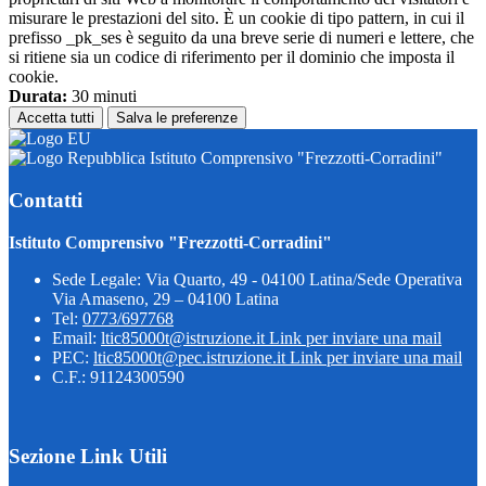
misurare le prestazioni del sito. È un cookie di tipo pattern, in cui il
prefisso _pk_ses è seguito da una breve serie di numeri e lettere, che
si ritiene sia un codice di riferimento per il dominio che imposta il
cookie.
Durata:
30 minuti
Accetta tutti
Salva le preferenze
Istituto Comprensivo "Frezzotti-Corradini"
Contatti
Istituto Comprensivo "Frezzotti-Corradini"
Sede Legale: Via Quarto, 49 - 04100 Latina/Sede Operativa
Via Amaseno, 29 – 04100 Latina
Tel:
0773/697768
Email:
ltic85000t@istruzione.it
Link per inviare una mail
PEC:
ltic85000t@pec.istruzione.it
Link per inviare una mail
C.F.: 91124300590
Sezione Link Utili