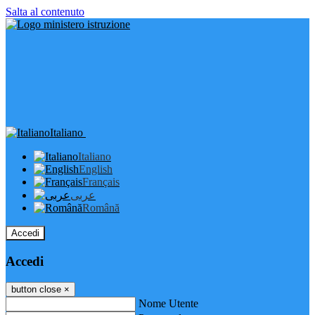
Salta al contenuto
Italiano
Italiano
English
Français
عربى
Română
Accedi
Accedi
button close
×
Nome Utente