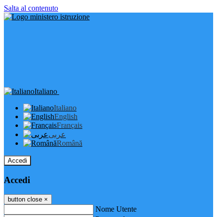
Salta al contenuto
Italiano
Italiano
English
Français
عربى
Română
Accedi
Accedi
button close
×
Nome Utente