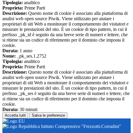
Tipologia:
analitico
Proprieta:
Prime Parti
Descrizione:
Questo nome di cookie è associato alla piattaforma di
analisi web open source Piwik. Viene utilizzato per aiutare i
proprietari di siti Web a monitorare il comportamento dei visitatori e
misurare le prestazioni del sito. È un cookie di tipo pattern, in cui il
prefisso _pk_id è seguito da una breve serie di numeri e lettere, che
si ritiene sia un codice di riferimento per il dominio che imposta il
cookie.
Durata:
1 anno
Nome:
_pk_ses.1.2752
Tipologia:
analitico
Proprieta:
Prime Parti
Descrizione:
Questo nome di cookie è associato alla piattaforma di
analisi web open source Piwik. Viene utilizzato per aiutare i
proprietari di siti Web a monitorare il comportamento dei visitatori e
misurare le prestazioni del sito. È un cookie di tipo pattern, in cui il
prefisso _pk_ses è seguito da una breve serie di numeri e lettere, che
si ritiene sia un codice di riferimento per il dominio che imposta il
cookie.
Durata:
30 minuti
Accetta tutti
Salva le preferenze
Istituto Comprensivo "Frezzotti-Corradini"