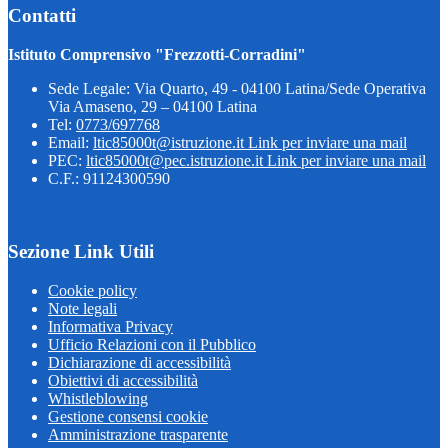
Contatti
Istituto Comprensivo "Frezzotti-Corradini"
Sede Legale: Via Quarto, 49 - 04100 Latina/Sede Operativa
Via Amaseno, 29 – 04100 Latina
Tel:
0773/697768
Email:
ltic85000t@istruzione.it
Link per inviare una mail
PEC:
ltic85000t@pec.istruzione.it
Link per inviare una mail
C.F.: 91124300590
Sezione Link Utili
Cookie policy
Note legali
Informativa Privacy
Ufficio Relazioni con il Pubblico
Dichiarazione di accessibilità
Obiettivi di accessibilità
Whistleblowing
Gestione consensi cookie
Amministrazione trasparente