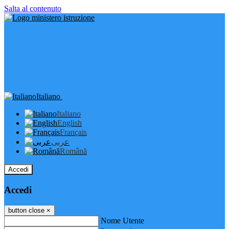
Salta al contenuto
Italiano
Italiano
English
Français
عربى
Română
Accedi
Accedi
button close
×
Nome Utente