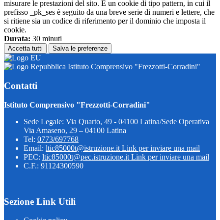
misurare le prestazioni del sito. È un cookie di tipo pattern, in cui il
prefisso _pk_ses è seguito da una breve serie di numeri e lettere, che
si ritiene sia un codice di riferimento per il dominio che imposta il
cookie.
Durata:
30 minuti
Accetta tutti
Salva le preferenze
Istituto Comprensivo "Frezzotti-Corradini"
Contatti
Istituto Comprensivo "Frezzotti-Corradini"
Sede Legale: Via Quarto, 49 - 04100 Latina/Sede Operativa
Via Amaseno, 29 – 04100 Latina
Tel:
0773/697768
Email:
ltic85000t@istruzione.it
Link per inviare una mail
PEC:
ltic85000t@pec.istruzione.it
Link per inviare una mail
C.F.: 91124300590
Sezione Link Utili