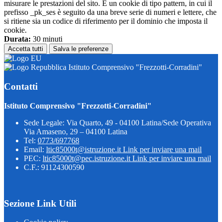
misurare le prestazioni del sito. È un cookie di tipo pattern, in cui il
prefisso _pk_ses è seguito da una breve serie di numeri e lettere, che
si ritiene sia un codice di riferimento per il dominio che imposta il
cookie.
Durata:
30 minuti
Accetta tutti
Salva le preferenze
Istituto Comprensivo "Frezzotti-Corradini"
Contatti
Istituto Comprensivo "Frezzotti-Corradini"
Sede Legale: Via Quarto, 49 - 04100 Latina/Sede Operativa
Via Amaseno, 29 – 04100 Latina
Tel:
0773/697768
Email:
ltic85000t@istruzione.it
Link per inviare una mail
PEC:
ltic85000t@pec.istruzione.it
Link per inviare una mail
C.F.: 91124300590
Sezione Link Utili