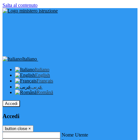
Salta al contenuto
Italiano
Italiano
English
Français
عربى
Română
Accedi
Accedi
button close
×
Nome Utente