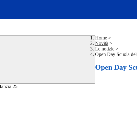
Home
>
Novità
>
Le notizie
>
Open Day Scuola dell
Open Day Scu