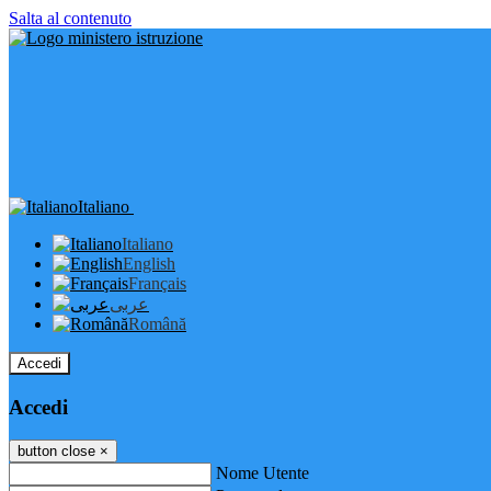
Salta al contenuto
Italiano
Italiano
English
Français
عربى
Română
Accedi
Accedi
button close
×
Nome Utente