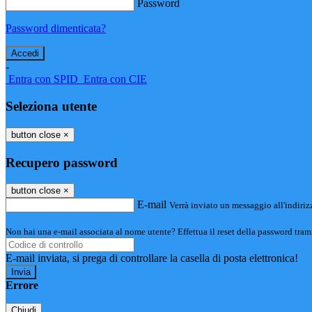
Password
Password dimenticata?
-
Entra con SPID
Entra con CIE
Seleziona utente
button close
×
Recupero password
button close
×
E-mail
Verrà inviato un messaggio all'indirizz
Non hai una e-mail associata al nome utente? Effettua il reset della password tram
E-mail inviata, si prega di controllare la casella di posta elettronica!
Errore
Chiudi