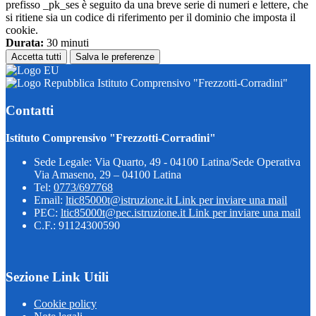
prefisso _pk_ses è seguito da una breve serie di numeri e lettere, che
si ritiene sia un codice di riferimento per il dominio che imposta il
cookie.
Durata:
30 minuti
Accetta tutti
Salva le preferenze
Istituto Comprensivo "Frezzotti-Corradini"
Contatti
Istituto Comprensivo "Frezzotti-Corradini"
Sede Legale: Via Quarto, 49 - 04100 Latina/Sede Operativa
Via Amaseno, 29 – 04100 Latina
Tel:
0773/697768
Email:
ltic85000t@istruzione.it
Link per inviare una mail
PEC:
ltic85000t@pec.istruzione.it
Link per inviare una mail
C.F.: 91124300590
Sezione Link Utili
Cookie policy