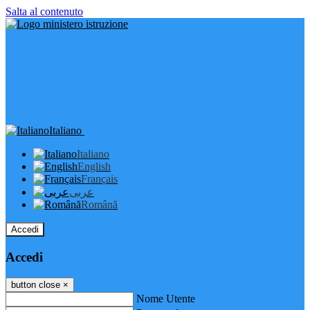
Salta al contenuto
Italiano
Italiano
English
Français
عربى
Română
Accedi
Accedi
button close
×
Nome Utente