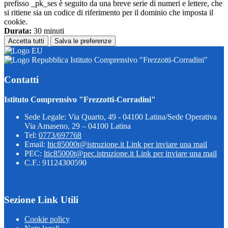
prefisso _pk_ses è seguito da una breve serie di numeri e lettere, che
si ritiene sia un codice di riferimento per il dominio che imposta il
cookie.
Durata:
30 minuti
Accetta tutti
Salva le preferenze
Istituto Comprensivo "Frezzotti-Corradini"
Contatti
Istituto Comprensivo "Frezzotti-Corradini"
Sede Legale: Via Quarto, 49 - 04100 Latina/Sede Operativa
Via Amaseno, 29 – 04100 Latina
Tel:
0773/697768
Email:
ltic85000t@istruzione.it
Link per inviare una mail
PEC:
ltic85000t@pec.istruzione.it
Link per inviare una mail
C.F.: 91124300590
Sezione Link Utili
Cookie policy