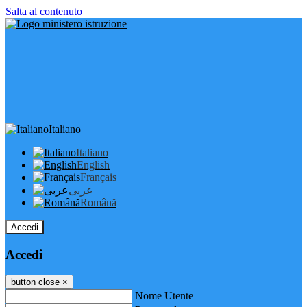
Salta al contenuto
Italiano
Italiano
English
Français
عربى
Română
Accedi
Accedi
button close
×
Nome Utente