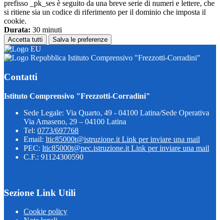
prefisso _pk_ses è seguito da una breve serie di numeri e lettere, che
si ritiene sia un codice di riferimento per il dominio che imposta il
cookie.
Durata:
30 minuti
Accetta tutti
Salva le preferenze
Istituto Comprensivo "Frezzotti-Corradini"
Contatti
Istituto Comprensivo "Frezzotti-Corradini"
Sede Legale: Via Quarto, 49 - 04100 Latina/Sede Operativa
Via Amaseno, 29 – 04100 Latina
Tel:
0773/697768
Email:
ltic85000t@istruzione.it
Link per inviare una mail
PEC:
ltic85000t@pec.istruzione.it
Link per inviare una mail
C.F.: 91124300590
Sezione Link Utili
Cookie policy