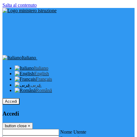
Salta al contenuto
Italiano
Italiano
English
Français
عربى
Română
Accedi
Accedi
button close
×
Nome Utente