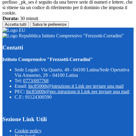
prefisso _pk_ses è seguito da una breve serie di numeri e lettere, che
si ritiene sia un codice di riferimento per il dominio che imposta il
cookie.
Durata:
30 minuti
Accetta tutti
Salva le preferenze
Istituto Comprensivo "Frezzotti-Corradini"
Contatti
Istituto Comprensivo "Frezzotti-Corradini"
Sede Legale: Via Quarto, 49 - 04100 Latina/Sede Operativa
Via Amaseno, 29 – 04100 Latina
Tel:
0773/697768
Email:
ltic85000t@istruzione.it
Link per inviare una mail
PEC:
ltic85000t@pec.istruzione.it
Link per inviare una mail
C.F.: 91124300590
Sezione Link Utili
Cookie policy