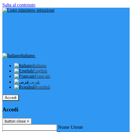
Salta al contenuto
Italiano
Italiano
English
Français
عربى
Română
Accedi
Accedi
button close
×
Nome Utente