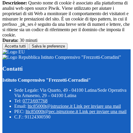
Descrizione:
Questo nome di cookie è associato alla piattaforma di
analisi web open source Piwik. Viene utilizzato per aiutare i
proprietari di siti Web a monitorare il comportamento dei visitatori e
misurare le prestazioni del sito. È un cookie di tipo pattern, in cui il
prefisso _pk_ses è seguito da una breve serie di numeri e lettere, che
si ritiene sia un codice di riferimento per il dominio che imposta il
cookie.
Durata:
30 minuti
Accetta tutti
Salva le preferenze
Istituto Comprensivo "Frezzotti-Corradini"
Contatti
Istituto Comprensivo "Frezzotti-Corradini"
Sede Legale: Via Quarto, 49 - 04100 Latina/Sede Operativa
Via Amaseno, 29 – 04100 Latina
Tel:
0773/697768
Email:
ltic85000t@istruzione.it
Link per inviare una mail
PEC:
ltic85000t@pec.istruzione.it
Link per inviare una mail
C.F.: 91124300590