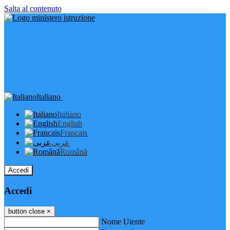
Salta al contenuto
Italiano
Italiano
English
Français
عربى
Română
Accedi
Accedi
button close
×
Nome Utente