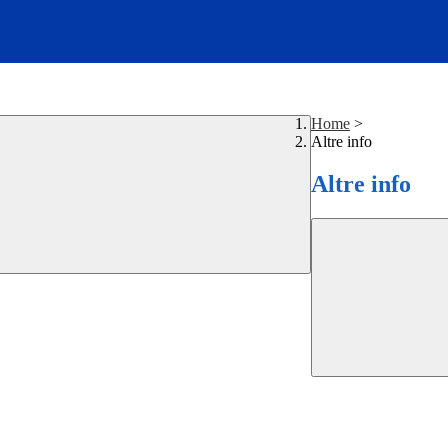
Home
>
Altre info
Altre info