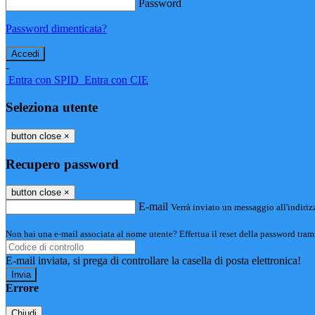
Password
Password dimenticata?
-
Entra con SPID
Entra con CIE
Seleziona utente
button close
×
Recupero password
button close
×
E-mail
Verrà inviato un messaggio all'indirizz
Non hai una e-mail associata al nome utente? Effettua il reset della password tram
E-mail inviata, si prega di controllare la casella di posta elettronica!
Errore
Chiudi