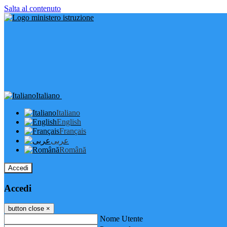
Salta al contenuto
Italiano
Italiano
English
Français
عربى
Română
Accedi
Accedi
button close
×
Nome Utente