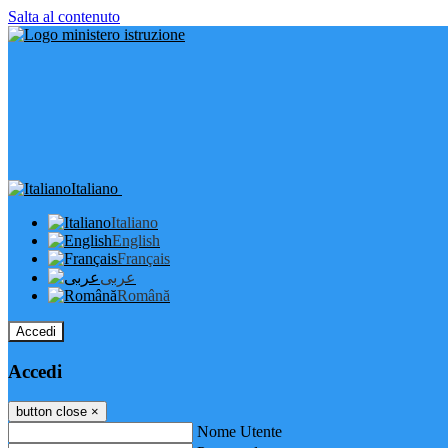
Salta al contenuto
Italiano
Italiano
English
Français
عربى
Română
Accedi
Accedi
button close
×
Nome Utente