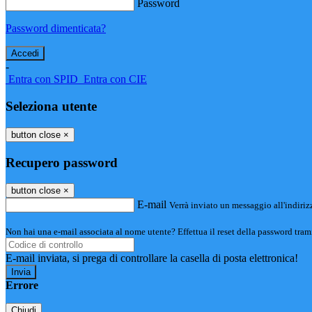
Password
Password dimenticata?
-
Entra con SPID
Entra con CIE
Seleziona utente
button close
×
Recupero password
button close
×
E-mail
Verrà inviato un messaggio all'indirizz
Non hai una e-mail associata al nome utente? Effettua il reset della password tram
E-mail inviata, si prega di controllare la casella di posta elettronica!
Errore
Chiudi