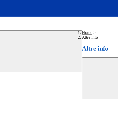
Home
>
Altre info
Altre info