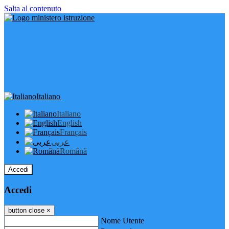
Salta al contenuto
Italiano
Italiano
English
Français
عربى
Română
Accedi
Accedi
button close
×
Nome Utente