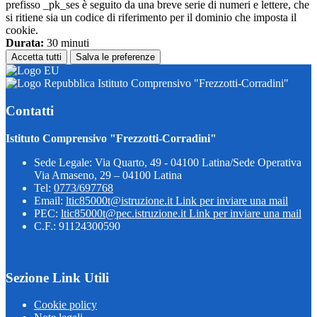
prefisso _pk_ses è seguito da una breve serie di numeri e lettere, che
si ritiene sia un codice di riferimento per il dominio che imposta il
cookie.
Durata:
30 minuti
Accetta tutti
Salva le preferenze
Istituto Comprensivo "Frezzotti-Corradini"
Contatti
Istituto Comprensivo "Frezzotti-Corradini"
Sede Legale: Via Quarto, 49 - 04100 Latina/Sede Operativa
Via Amaseno, 29 – 04100 Latina
Tel:
0773/697768
Email:
ltic85000t@istruzione.it
Link per inviare una mail
PEC:
ltic85000t@pec.istruzione.it
Link per inviare una mail
C.F.: 91124300590
Sezione Link Utili
Cookie policy