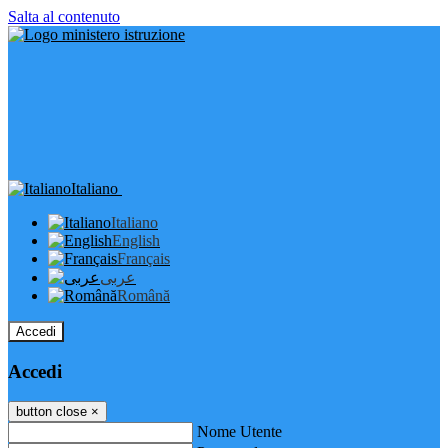
Salta al contenuto
Italiano
Italiano
English
Français
عربى
Română
Accedi
Accedi
button close
×
Nome Utente