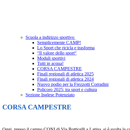
Scuola a indirizzo sportivo
Semplicemente CAMP!
Lo Sport che ricicla e trasforma
“Il valore dello sport“
Moduli sportivi
Tutti in acqua!
CORSA CAMPESTRE
Finali regionali di atletica 2025
Finali regionali di atletica 2024
Nuovo podio per la Frezzotti Corradini
Policoro 2025: tra sport e cultura
Sezione Inglese Potenziato
CORSA CAMPESTRE
Oggi, presso il campo CONI di Via Botticelli a Latina, si è svolta la