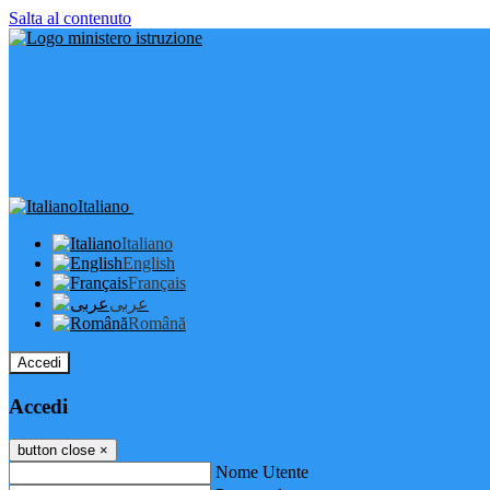
Salta al contenuto
Italiano
Italiano
English
Français
عربى
Română
Accedi
Accedi
button close
×
Nome Utente