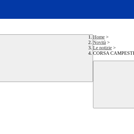
Home
>
Novità
>
Le notizie
>
CORSA CAMPEST