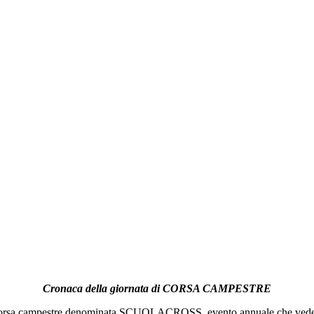
Cronaca della giornata di CORSA CAMPESTRE
 corsa campestre denominata SCUOLACROSS, evento annuale che vede la par