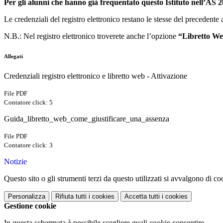
Per gli alunni che hanno già frequentato questo Istituto nell’AS 
Le credenziali del registro elettronico restano le stesse del precedente 
N.B.: Nel registro elettronico troverete anche l’opzione
“Libretto W
Allegati
Credenziali registro elettronico e libretto web - Attivazione
File PDF
Contatore click: 5
Guida_libretto_web_come_giustificare_una_assenza
File PDF
Contatore click: 3
Notizie
Questo sito o gli strumenti terzi da questo utilizzati si avvalgono di coo
Personalizza
Rifiuta tutti
i cookies
Accetta tutti
i cookies
Gestione cookie
In questa schermata è possibile scegliere quali cookie consentire.