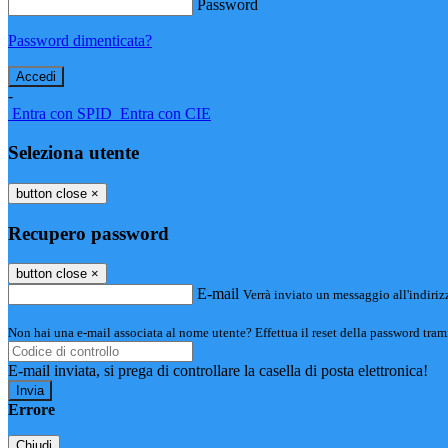
Password
Password dimenticata?
-
Entra con SPID
Entra con CIE
Seleziona utente
button close
×
Recupero password
button close
×
E-mail
Verrà inviato un messaggio all'indirizz
Non hai una e-mail associata al nome utente? Effettua il reset della password tram
E-mail inviata, si prega di controllare la casella di posta elettronica!
Errore
Chiudi