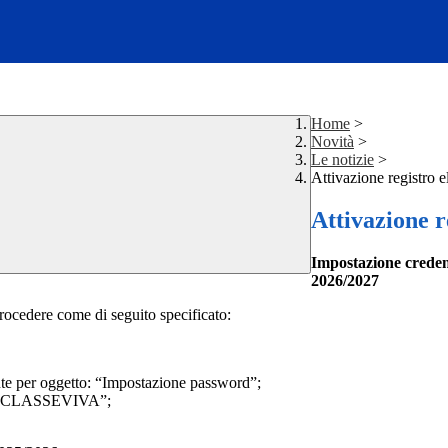
Home
>
Novità
>
Le notizie
>
Attivazione registro e
Attivazione r
Impostazione credenz
2026/2027
procedere come di seguito specificato:
ente per oggetto: “Impostazione password”;
ount CLASSEVIVA”;