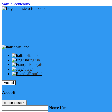
Salta al contenuto
Italiano
Italiano
English
Français
عربى
Română
Accedi
Accedi
button close
×
Nome Utente