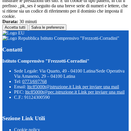
misurare le prestazioni del sito. È un cookie di tipo pattern, in cui il
prefisso _pk_ses è seguito da una breve serie di numeri e lettere, che
si ritiene sia un codice di riferimento per il dominio che imposta il
cookie.
Durata:
30 minuti
Accetta tutti
Salva le preferenze
Istituto Comprensivo "Frezzotti-Corradini"
Contatti
Istituto Comprensivo "Frezzotti-Corradini"
Sede Legale: Via Quarto, 49 - 04100 Latina/Sede Operativa
Via Amaseno, 29 – 04100 Latina
Tel:
0773/697768
Email:
ltic85000t@istruzione.it
Link per inviare una mail
PEC:
ltic85000t@pec.istruzione.it
Link per inviare una mail
C.F.: 91124300590
Sezione Link Utili
Cookie policy