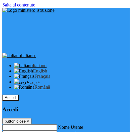
Salta al contenuto
Italiano
Italiano
English
Français
عربى
Română
Accedi
Accedi
button close
×
Nome Utente