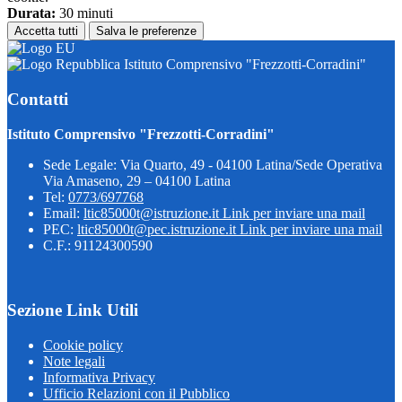
Durata:
30 minuti
Accetta tutti
Salva le preferenze
Istituto Comprensivo "Frezzotti-Corradini"
Contatti
Istituto Comprensivo "Frezzotti-Corradini"
Sede Legale: Via Quarto, 49 - 04100 Latina/Sede Operativa
Via Amaseno, 29 – 04100 Latina
Tel:
0773/697768
Email:
ltic85000t@istruzione.it
Link per inviare una mail
PEC:
ltic85000t@pec.istruzione.it
Link per inviare una mail
C.F.: 91124300590
Sezione Link Utili
Cookie policy
Note legali
Informativa Privacy
Ufficio Relazioni con il Pubblico