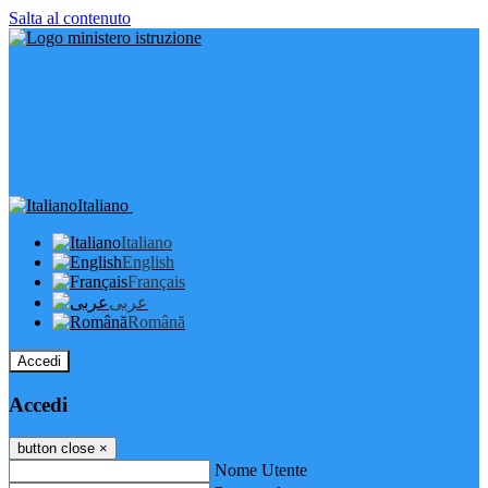
Salta al contenuto
Italiano
Italiano
English
Français
عربى
Română
Accedi
Accedi
button close
×
Nome Utente