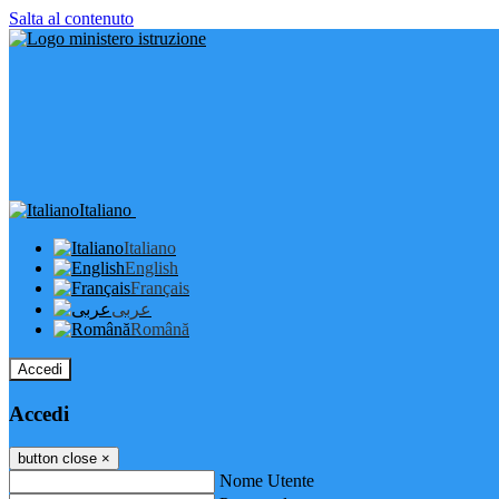
Salta al contenuto
Italiano
Italiano
English
Français
عربى
Română
Accedi
Accedi
button close
×
Nome Utente