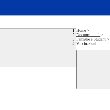
Home
>
Documenti utili
>
Famiglie e Studenti
>
Vaccinazioni