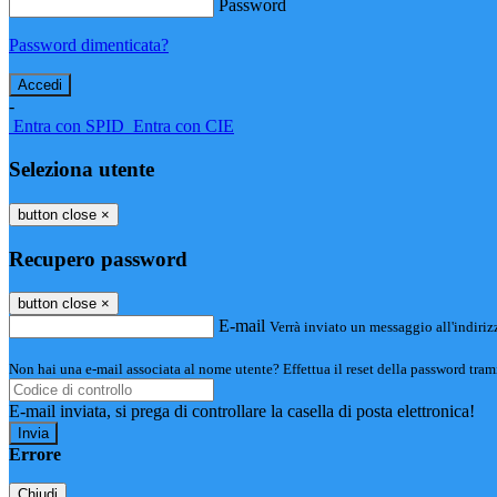
Password
Password dimenticata?
-
Entra con SPID
Entra con CIE
Seleziona utente
button close
×
Recupero password
button close
×
E-mail
Verrà inviato un messaggio all'indirizz
Non hai una e-mail associata al nome utente? Effettua il reset della password tram
E-mail inviata, si prega di controllare la casella di posta elettronica!
Errore
Chiudi