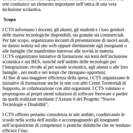
rete costituisce un elemento importante nell’ottica di una vera
inclusione scolastica.
Scopo
I CTS informano i docenti, gli alunni, gli studenti e i loro genitori
delle risorse tecnologiche disponibili, sia gratuite sia commerciali.
Per tale scopo, organizzano incontri di presentazione di nuovi ausili,
ne danno notizia sul sito web oppure direttamente agli insegnanti o
alle famiglie che manifestino interesse alle novità in materia.
I CTS organizzano iniziative di formazione sui temi dell’inclusione
scolastica e sui BES, nonché nell’ambito delle tecnologie per
l’integrazione, rivolte al per sonale scolastico, agli alunni o alle loro
famiglie , nei modi e nei tempi che ritengano opportuni.
Al fine di una maggiore efficienza della spesa, i CTS organizzano le
iniziative di formazione anche in rete con altri Centri Territoriali di
Supporto, in collaborazione con altri organismi. I CTS valutano e
propongono ai propri utenti soluzioni di software freeware a partire
da quelli realizzati mediante l’Azione 6 del Progetto “Nuove
Tecnologie e Disabilità”.
I CTS offrono pertanto consulenza in tale ambito, coadiuvando le
scuole nella scelta dell’ausilio e accompagnando gli insegnanti
nell’acquisizione di competenze o pratiche didattiche che ne rendano
efficace l’uso.