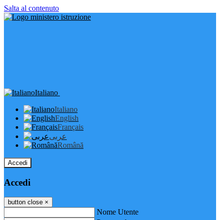
Salta al contenuto
Italiano
Italiano
English
Français
عربى
Română
Accedi
Accedi
button close
×
Nome Utente