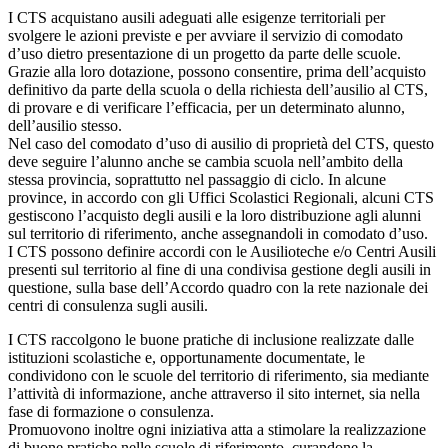
I CTS acquistano ausili adeguati alle esigenze territoriali per
svolgere le azioni previste e per avviare il servizio di comodato
d’uso dietro presentazione di un progetto da parte delle scuole.
Grazie alla loro dotazione, possono consentire, prima dell’acquisto
definitivo da parte della scuola o della richiesta dell’ausilio al CTS,
di provare e di verificare l’efficacia, per un determinato alunno,
dell’ausilio stesso.
Nel caso del comodato d’uso di ausilio di proprietà del CTS, questo
deve seguire l’alunno anche se cambia scuola nell’ambito della
stessa provincia, soprattutto nel passaggio di ciclo. In alcune
province, in accordo con gli Uffici Scolastici Regionali, alcuni CTS
gestiscono l’acquisto degli ausili e la loro distribuzione agli alunni
sul territorio di riferimento, anche assegnandoli in comodato d’uso.
I CTS possono definire accordi con le Ausilioteche e/o Centri Ausili
presenti sul territorio al fine di una condivisa gestione degli ausili in
questione, sulla base dell’Accordo quadro con la rete nazionale dei
centri di consulenza sugli ausili.
I CTS raccolgono le buone pratiche di inclusione realizzate dalle
istituzioni scolastiche e, opportunamente documentate, le
condividono con le scuole del territorio di riferimento, sia mediante
l’attività di informazione, anche attraverso il sito internet, sia nella
fase di formazione o consulenza.
Promuovono inoltre ogni iniziativa atta a stimolare la realizzazione
di buone pratiche nelle scuole di riferimento, curandone la