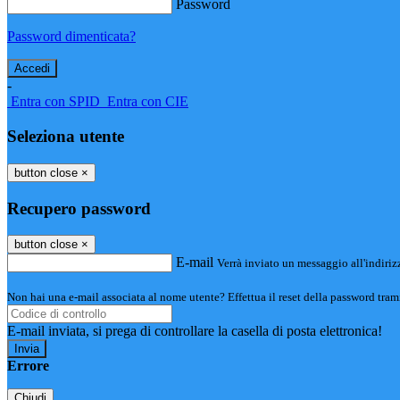
Password
Password dimenticata?
-
Entra con SPID
Entra con CIE
Seleziona utente
button close
×
Recupero password
button close
×
E-mail
Verrà inviato un messaggio all'indirizz
Non hai una e-mail associata al nome utente? Effettua il reset della password tram
E-mail inviata, si prega di controllare la casella di posta elettronica!
Errore
Chiudi