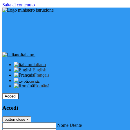
Salta al contenuto
Italiano
Italiano
English
Français
عربى
Română
Accedi
Accedi
button close
×
Nome Utente