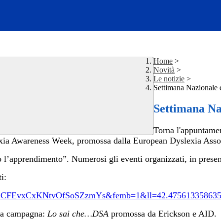
Home
>
Novità
>
Le notizie
>
Settimana Nazionale d
Settimana Naz
Torna l'appuntame
xia Awareness Week, promossa dalla European Dyslexia Asso
rso l’apprendimento”.
Numerosi gli eventi organizzati, in presenz
i:
z8A1CFEvxCxKNtvOfSoSZzmYs&femb=1&ll=42.4756133586
 la campagna:
Lo sai che…DSA
promossa da Erickson e AID.