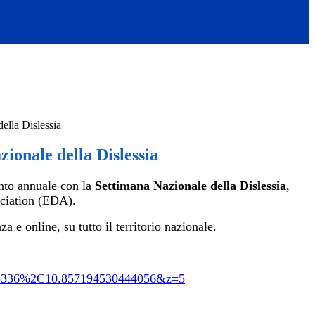
ella Dislessia
ionale della Dislessia
nto annuale con la
Settimana Nazionale della Dislessia
,
ciation (EDA).
a e online, su tutto il territorio nazionale.
35336%2C10.857194530444056&z=5