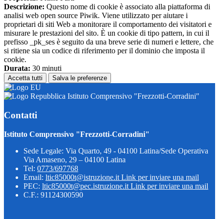
Descrizione:
Questo nome di cookie è associato alla piattaforma di
analisi web open source Piwik. Viene utilizzato per aiutare i
proprietari di siti Web a monitorare il comportamento dei visitatori e
misurare le prestazioni del sito. È un cookie di tipo pattern, in cui il
prefisso _pk_ses è seguito da una breve serie di numeri e lettere, che
si ritiene sia un codice di riferimento per il dominio che imposta il
cookie.
Durata:
30 minuti
Accetta tutti
Salva le preferenze
Istituto Comprensivo "Frezzotti-Corradini"
Contatti
Istituto Comprensivo "Frezzotti-Corradini"
Sede Legale: Via Quarto, 49 - 04100 Latina/Sede Operativa
Via Amaseno, 29 – 04100 Latina
Tel:
0773/697768
Email:
ltic85000t@istruzione.it
Link per inviare una mail
PEC:
ltic85000t@pec.istruzione.it
Link per inviare una mail
C.F.: 91124300590