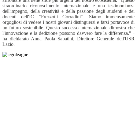
affrontare una delle sfide più urgenti del nostro ecosistema.
"Questo
straordinario riconoscimento internazionale è una
testimonianza
dell'impegno, della creatività e della passione degli
studenti e dei
docenti dell'IC "Frezzotti Corradini". Siamo immensamente
orgogliosi di vedere i nostri giovani distinguersi e farsi portavoce di
un futuro sostenibile. Questo successo internazionale dimostra che
l'innovazione e la dedizione possono davvero fare la differenza." -
ha dichiarato Anna Paola Sabatini, Direttore Generale dell'USR
Lazio.