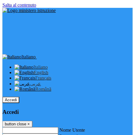
Salta al contenuto
Italiano
Italiano
English
Français
عربى
Română
Accedi
Accedi
button close
×
Nome Utente