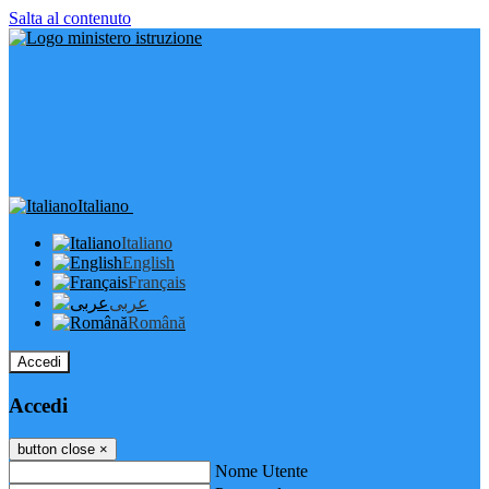
Salta al contenuto
Italiano
Italiano
English
Français
عربى
Română
Accedi
Accedi
button close
×
Nome Utente