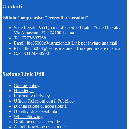
Contatti
Istituto Comprensivo "Frezzotti-Corradini"
Sede Legale: Via Quarto, 49 - 04100 Latina/Sede Operativa
Via Amaseno, 29 – 04100 Latina
Tel:
0773/697768
Email:
ltic85000t@istruzione.it
Link per inviare una mail
PEC:
ltic85000t@pec.istruzione.it
Link per inviare una mail
C.F.: 91124300590
Sezione Link Utili
Cookie policy
Note legali
Informativa Privacy
Ufficio Relazioni con il Pubblico
Dichiarazione di accessibilità
Obiettivi di accessibilità
Whistleblowing
Gestione consensi cookie
Amministrazione trasparente