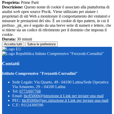
Proprieta:
Prime Parti
Descrizione:
Questo nome di cookie è associato alla piattaforma di
analisi web open source Piwik. Viene utilizzato per aiutare i
proprietari di siti Web a monitorare il comportamento dei visitatori e
misurare le prestazioni del sito. È un cookie di tipo pattern, in cui il
prefisso _pk_ses è seguito da una breve serie di numeri e lettere, che
si ritiene sia un codice di riferimento per il dominio che imposta il
cookie.
Durata:
30 minuti
Accetta tutti
Salva le preferenze
Istituto Comprensivo "Frezzotti-Corradini"
Contatti
Istituto Comprensivo "Frezzotti-Corradini"
Sede Legale: Via Quarto, 49 - 04100 Latina/Sede Operativa
Via Amaseno, 29 – 04100 Latina
Tel:
0773/697768
Email:
ltic85000t@istruzione.it
Link per inviare una mail
PEC:
ltic85000t@pec.istruzione.it
Link per inviare una mail
C.F.: 91124300590