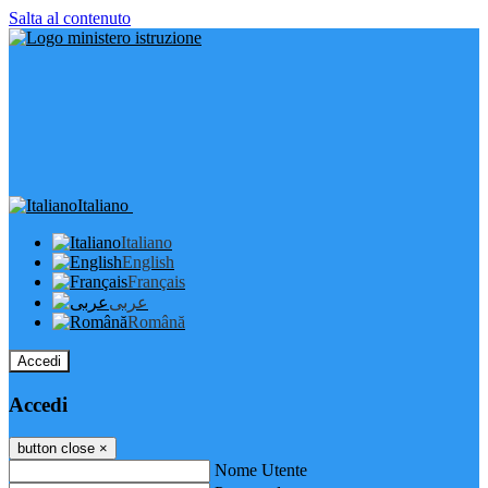
Salta al contenuto
Italiano
Italiano
English
Français
عربى
Română
Accedi
Accedi
button close
×
Nome Utente