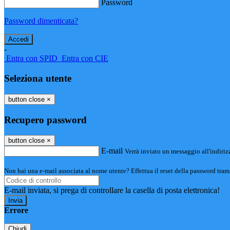
Password
Password dimenticata?
-
Entra con SPID
Entra con CIE
Seleziona utente
button close
×
Recupero password
button close
×
E-mail
Verrà inviato un messaggio all'indirizz
Non hai una e-mail associata al nome utente? Effettua il reset della password tram
E-mail inviata, si prega di controllare la casella di posta elettronica!
Errore
Chiudi