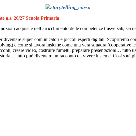
nte a.s. 26/27 Scuola Primaria
e nozioni acquisite nell’arricchimento delle competenze trasversali, sia ne
er diventare super‑comunicatori e piccoli esperti digitali. Scopriremo c
olving) e come si lavora insieme come una vera squadra (cooperative learn
re racconti, creare video, costruire fumetti, preparare presentazioni… tutt
la storia… tutto può diventare un racconto da vivere insieme. Così sarà più