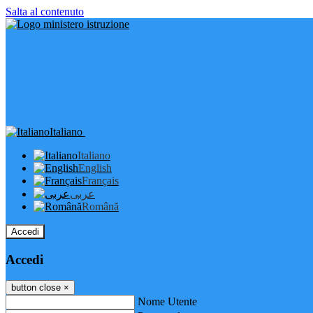
Salta al contenuto
Italiano
Italiano
English
Français
عربى
Română
Accedi
Accedi
button close
×
Nome Utente