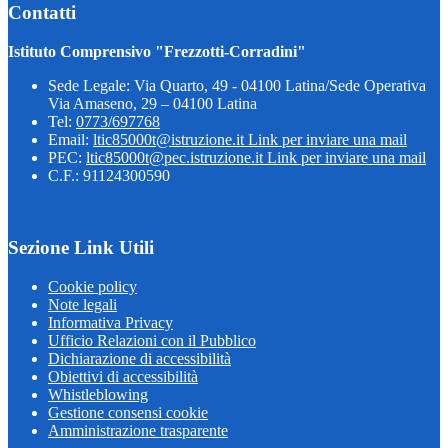
Contatti
Istituto Comprensivo "Frezzotti-Corradini"
Sede Legale: Via Quarto, 49 - 04100 Latina/Sede Operativa
Via Amaseno, 29 – 04100 Latina
Tel:
0773/697768
Email:
ltic85000t@istruzione.it
Link per inviare una mail
PEC:
ltic85000t@pec.istruzione.it
Link per inviare una mail
C.F.: 91124300590
Sezione Link Utili
Cookie policy
Note legali
Informativa Privacy
Ufficio Relazioni con il Pubblico
Dichiarazione di accessibilità
Obiettivi di accessibilità
Whistleblowing
Gestione consensi cookie
Amministrazione trasparente