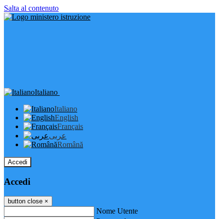
Salta al contenuto
Italiano
Italiano
English
Français
عربى
Română
Accedi
Accedi
button close
×
Nome Utente