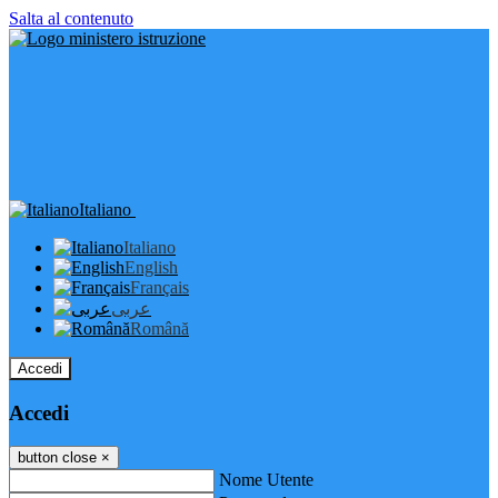
Salta al contenuto
Italiano
Italiano
English
Français
عربى
Română
Accedi
Accedi
button close
×
Nome Utente