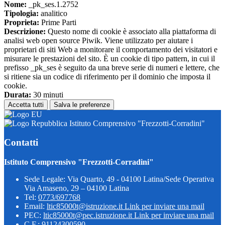
Nome:
_pk_ses.1.2752
Tipologia:
analitico
Proprieta:
Prime Parti
Descrizione:
Questo nome di cookie è associato alla piattaforma di
analisi web open source Piwik. Viene utilizzato per aiutare i
proprietari di siti Web a monitorare il comportamento dei visitatori e
misurare le prestazioni del sito. È un cookie di tipo pattern, in cui il
prefisso _pk_ses è seguito da una breve serie di numeri e lettere, che
si ritiene sia un codice di riferimento per il dominio che imposta il
cookie.
Durata:
30 minuti
Accetta tutti
Salva le preferenze
Istituto Comprensivo "Frezzotti-Corradini"
Contatti
Istituto Comprensivo "Frezzotti-Corradini"
Sede Legale: Via Quarto, 49 - 04100 Latina/Sede Operativa
Via Amaseno, 29 – 04100 Latina
Tel:
0773/697768
Email:
ltic85000t@istruzione.it
Link per inviare una mail
PEC:
ltic85000t@pec.istruzione.it
Link per inviare una mail
C.F.: 91124300590