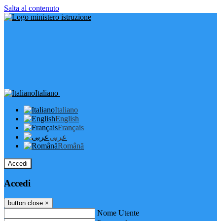
Salta al contenuto
Italiano
Italiano
English
Français
عربى
Română
Accedi
Accedi
button close
×
Nome Utente