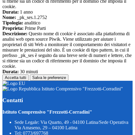
si ritiene sia un codice di riferimento per il dominio che imposta il
cookie.
Durata:
1 anno
Nome:
_pk_ses.1.2752
Tipologia:
analitico
Proprieta:
Prime Parti
Descrizione:
Questo nome di cookie è associato alla piattaforma di
analisi web open source Piwik. Viene utilizzato per aiutare i
proprietari di siti Web a monitorare il comportamento dei visitatori e
misurare le prestazioni del sito. È un cookie di tipo pattern, in cui il
prefisso _pk_ses è seguito da una breve serie di numeri e lettere, che
si ritiene sia un codice di riferimento per il dominio che imposta il
cookie.
Durata:
30 minuti
Accetta tutti
Salva le preferenze
Istituto Comprensivo "Frezzotti-Corradini"
Contatti
Istituto Comprensivo "Frezzotti-Corradini"
Sede Legale: Via Quarto, 49 - 04100 Latina/Sede Operativa
Via Amaseno, 29 – 04100 Latina
Tel:
0773/697768