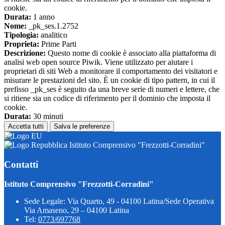
cookie.
Durata:
1 anno
Nome:
_pk_ses.1.2752
Tipologia:
analitico
Proprieta:
Prime Parti
Descrizione:
Questo nome di cookie è associato alla piattaforma di
analisi web open source Piwik. Viene utilizzato per aiutare i
proprietari di siti Web a monitorare il comportamento dei visitatori e
misurare le prestazioni del sito. È un cookie di tipo pattern, in cui il
prefisso _pk_ses è seguito da una breve serie di numeri e lettere, che
si ritiene sia un codice di riferimento per il dominio che imposta il
cookie.
Durata:
30 minuti
Accetta tutti
Salva le preferenze
Istituto Comprensivo "Frezzotti-Corradini"
Contatti
Istituto Comprensivo "Frezzotti-Corradini"
Sede Legale: Via Quarto, 49 - 04100 Latina/Sede Operativa
Via Amaseno, 29 – 04100 Latina
Tel:
0773/697768