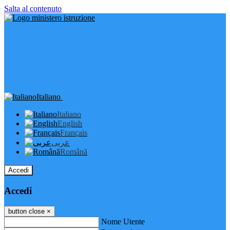
Salta al contenuto
Italiano
Italiano
English
Français
عربى
Română
Accedi
Accedi
button close
×
Nome Utente