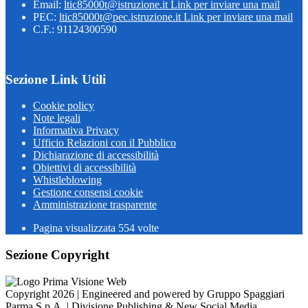
Email:
ltic85000t@istruzione.it
Link per inviare una mail
PEC:
ltic85000t@pec.istruzione.it
Link per inviare una mail
C.F.: 91124300590
Sezione Link Utili
Cookie policy
Note legali
Informativa Privacy
Ufficio Relazioni con il Pubblico
Dichiarazione di accessibilità
Obiettivi di accessibilità
Whistleblowing
Gestione consensi cookie
Amministrazione trasparente
Pagina visualizzata
554
volte
Sezione Copyright
Copyright 2026 | Engineered and powered by Gruppo Spaggiari
Parma S.p.A. | Divisione Publishing & New Social Media